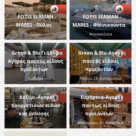
FOTIS SEAMAN -
FOTIS SEAMAN -
MARES - Πύλος
MARES - Φοινικούντα
Πύλος
Φοινικούντα
Green & Blu Γιάλοβα
Green & Blu-Αγορές
Αγορές παντός είδους
παντός είδους
προϊόντων
προϊόντων
Γιάλοβα
Μέλιου 28, Κυπαρισσία
Δεξίμι-Αγορές
Ευμάρεια-Αγορές
τουριστικών ειδών
παντώς είδους
και ένδυσης
προϊόντων
Μεθώνη
Ναυαρίνου 33, Καλαμάτα