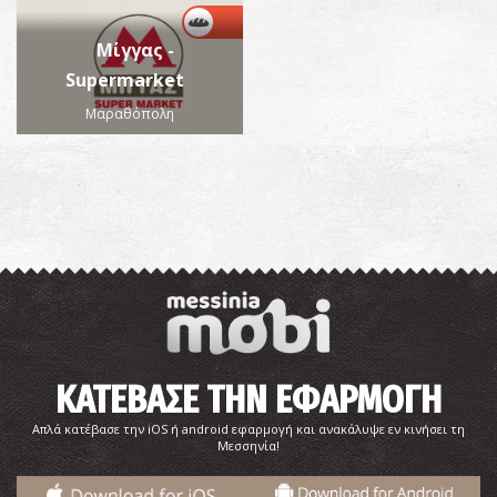
Μίγγας -
Supermarket
Μαραθόπολη
ΚΑΤΕΒΑΣΕ ΤΗΝ ΕΦΑΡΜΟΓΗ
Απλά κατέβασε την iOS ή android εφαρμογή και ανακάλυψε εν κινήσει τη
Μεσσηνία!