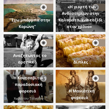
«Η γιορτή των
Ανθεστηρίων στην
"Έχω μπάρμπα στην
Καλαμάτα, ένα ταξίδι
Κορώνη"
στον χρόνο»
Αναζητώντας το
αρσενικό
Δίπλες
Η Κουτσαβίτικη
παραδοσιακή
φορεσιά
Η Μανιάτικη
φορεσιά
Χωριά του Ταΰγετου