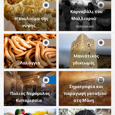
Καρναβάλι του
Η κουλούρα της
Μαλλιαρού
νύφης
Μαγγανιακό
Μανιάτικος
Λαλάγγια
γδικιωμός
Σηροτροφία και
Παλιός Νερόμυλος -
παραγωγή μεταξιού
Κυπαρισσία
στη Μάνη