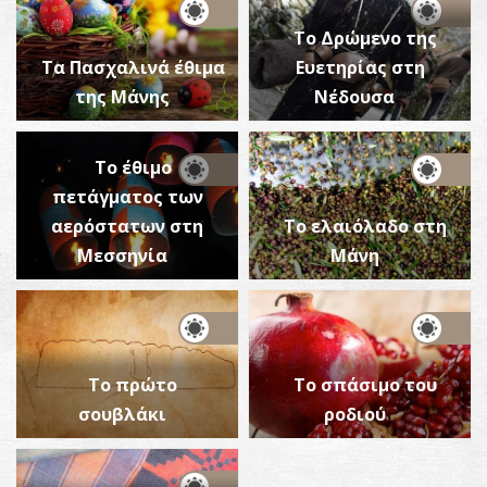
Το Δρώμενο της
Τα Πασχαλινά έθιμα
Ευετηρίας στη
της Μάνης
Νέδουσα
Το έθιμο
πετάγματος των
αερόστατων στη
Το ελαιόλαδο στη
Μεσσηνία
Μάνη
Το πρώτο
Το σπάσιμο του
σουβλάκι
ροδιού