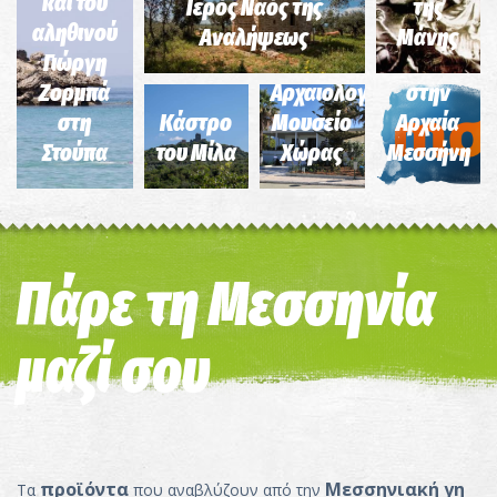
και του
Ιερός Ναός της
της
αληθινού
Αναλήψεως
Μάνης
Γιώργη
Η Αγορά
Ζορμπά
Αρχαιολογικό
στην
στη
Κάστρο
Μουσείο
Αρχαία
Στούπα
του Μίλα
Χώρας
Μεσσήνη
Πάρε τη Μεσσηνία
μαζί σου
προϊόντα
Μεσσηνιακή γη
Τα
που αναβλύζουν από την