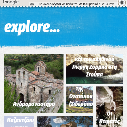
Η εικόνα ενδέχεται να υπόκειται σε πνευματικά δικαιώματα
Όροι
explore...
Σημείο 7-Διαδρομή
του Ν. Καζαντζάκη
και του αληθινού
Γιώργη Ζορμπά στη
Μοναστήρι
Στούπα
Κοιμήσεως
της
Θεοτόκου
Σημείο 6-
Ανδρομονάστηρο
(Σιδερόπορτα)
Διαδρομή
του Ν.
Οι
Καζαντζάκη
Πειρατές