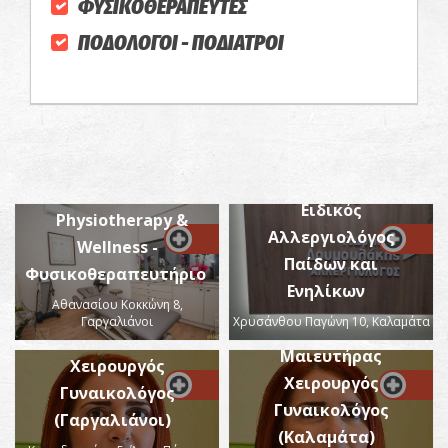
ΦΥΣΙΚΟΘΕΡΑΠΕΥΤΕΣ
ΠΟΔΟΛΟΓΟΙ - ΠΟΔΙΑΤΡΟΙ
Γεώργιος Π.
Δουμουλάκης -
Ειδικός
Physiotherapy &
Αλλεργιολόγος
Wellness -
Παίδων και
Φυσικοθεραπευτήριο
Ενηλίκων
Αθανασίου Κοκκώνη 8,
Μάντζου Δήμητρα -
Γαργαλιάνοι
Χρυσάνθου Παγώνη 10, Καλαμάτα
Μάντζου Δήμητρα-
Μαιευτήρας
Μαιευτήρας
Χειρουργός
Χειρουργός
Γυναικολόγος
Γυναικολόγος
(Γαργαλιάνοι)
(Καλαμάτα)