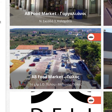
AB Food Market - Γαργαλιάνοι
α
Ν. Σκιαδά 3, Καλαμάτα
AB Food Market - Πύλος
1ο χλμ Ε.Ο. Πύλου - Μεθώνης, Πύλος