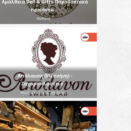
Αμάλθεια Deli & Gifts-Παραδοσιακά
προϊόντα
Μεθώνη
Απόλαυση (Μεσσήνη) -
Ζαχαροπλαστείο
Μουλαβασίλη 60, Μεσσήνη