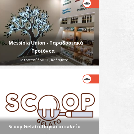
Messinia Union - Παραδοσιακά
Προϊόντα
Ιατροπούλου 10, Καλαματα
Scoop Gelato-Παγωτοπωλείο