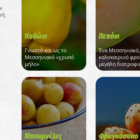
ν
φή.
Κυδώνι
Πεπόνι
Γνωστό και ως το
Ένα Μεσσηνιακό,
Μεσσηνιακό «χρυσό
καλοκαιρινό φρο
μήλο»
μεγάλη διατροφι
Μπουρνέλες
Φραγκόσυκο