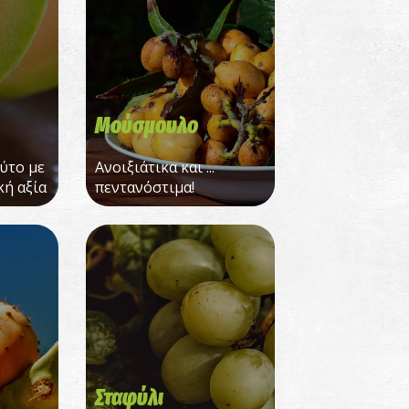
Μούσμουλο
ύτο με
Ανοιξιάτικα και ...
κή αξία
πεντανόστιμα!
Σταφύλι