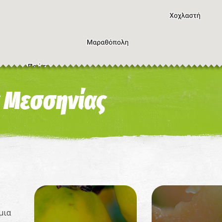
Συ
 Μεσσηνίας
μια