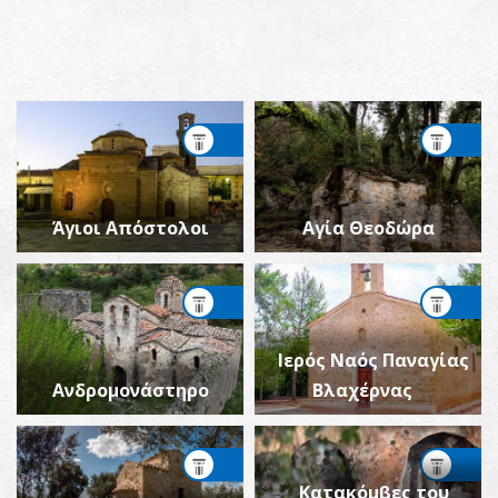
Άγιοι Απόστολοι
Αγία Θεοδώρα
Ιερός Ναός Παναγίας
Ανδρομονάστηρο
Βλαχέρνας
Κατακόμβες του