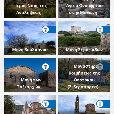
Ιερός Ναός της
Αγίου Ονουφρίου
Αναλήψεως
στην Μεθώνη
Μονή Βουλκάνου
Μονή Στροφάδων
Μοναστήρι
Κοιμήσεως της
Μονή των
Θεοτόκου
Ταξιαρχών
(Σιδερόπορτα)