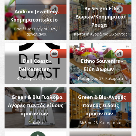
By Sergio-Είδη
Androni Jewellery-
Δώρων/Κοσμήματα/
Κοσμηματοπωλείο
Ρούχα
Βασιλέως Γεωργίου Β29,
Γαργαλιάνοι
Κεντρική Αγορά Φοινικούντας
Deli Coast -
Ethno Souvenirs -
Delicatessen
Είδη Δώρων
Φιλελλήνων 9, Πύλος
Ναυαρίνου 57, Καλαμάτα
Green & Blu Γιάλοβα
Green & Blu-Αγορές
Αγορές παντός είδους
παντός είδους
προϊόντων
προϊόντων
Γιάλοβα
Μέλιου 28, Κυπαρισσία