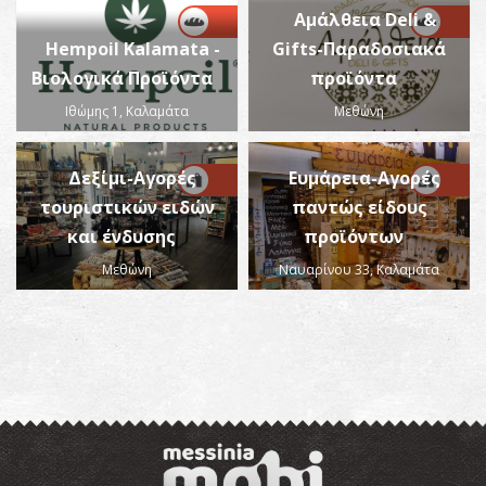
Αμάλθεια Deli &
Hempoil Kalamata -
Gifts-Παραδοσιακά
Βιολογικά Προϊόντα
προϊόντα
Ιθώμης 1, Καλαμάτα
Μεθώνη
Δεξίμι-Αγορές
Ευμάρεια-Αγορές
τουριστικών ειδών
παντώς είδους
και ένδυσης
προϊόντων
Μεθώνη
Ναυαρίνου 33, Καλαμάτα