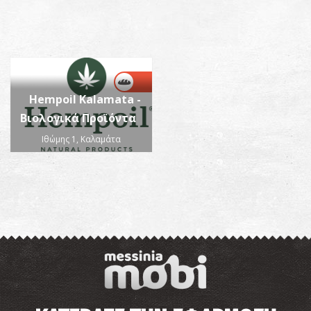
Hempoil Kalamata -
Βιολογικά Προϊόντα
Ιθώμης 1, Καλαμάτα