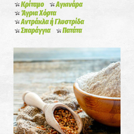
Κρίταμο
Αγκινάρα
Άγρια Χόρτα
Αντράκλα ή Γλυστρίδα
Σπαράγγια
Πατάτα