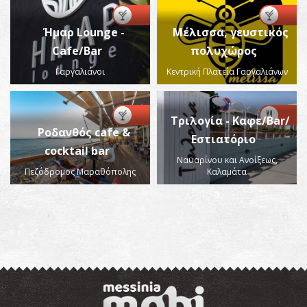
Ήμαρ Lounge -
Μέλισσα, γευστικός
Cafe/Bar
πολυχώρος
Γαργαλιάνοι
Κεντρική Πλατεία Γαργαλιάνων
Τριλογία - Καφε/Bar/
Ροδανθός cafe &
Εστιατόριο
cocktail bar
Ναυαρίνου και Ανοίξεως,
Πεζόδρομος Μαραθόπολης
Καλαμάτα