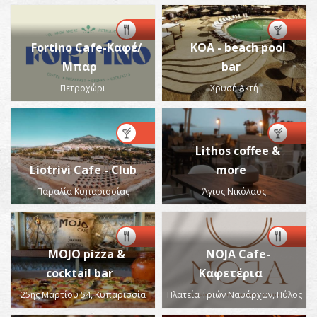
Fortino Cafe-Καφέ/
KOA - beach pool
Μπαρ
bar
Πετροχώρι
Χρυσή Ακτή
Lithos coffee &
Liotrivi Cafe - Club
more
Παραλία Κυπαρισσίας
Άγιος Νικόλαος
MOJO pizza &
NOJA Cafe-
cocktail bar
Καφετέρια
25ης Μαρτίου 54, Κυπαρισσία
Πλατεία Τριών Ναυάρχων, Πύλος