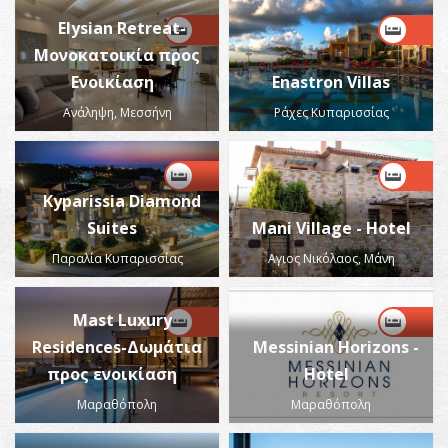
Elysian Retreat-
Μονοκατοικία προς
Ενοικίαση
Enastron Villas
Ανάληψη, Μεσσήνη
Ράχες Κυπαρισσίας
Kyparissia Diamond
Suites
Mani Village - Hotel
Παραλία Κυπαρισσίας
Αγιος Νικόλαος, Μάνη
Mast Luxury
Residences-Δωμάτια
Messinian Horizons -
προς ενοικίαση
Hotel
Μαραθόπολη
Μαραθόπολη