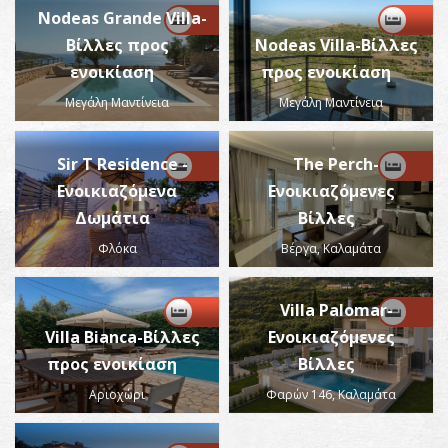
Nodeas Grande Villa-
Βίλλες προς
Nodeas Villa-Βίλλες
ενοικίαση
προς ενοικίαση
Μεγάλη Μαντίνεια
Μεγάλη Μαντίνεια
Sir T Residence -
The Perch-
Ενοικιαζόμενα
Ενοικιαζόμενες
Δωμάτια
Βίλλες
Φλόκα
Βέργα, Καλαμάτα
Villa Palomar-
Villa Bianca-Βίλλες
Ενοικιαζόμενες
προς ενοικίαση
Βίλλες
Αριοχώρι
Φαρών 146, Καλαμάτα