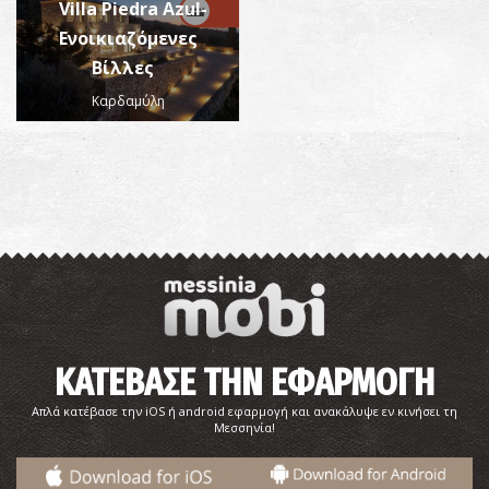
Villa Piedra Azul-
Ενοικιαζόμενες
Βίλλες
Καρδαμύλη
ΚΑΤΕΒΑΣΕ ΤΗΝ ΕΦΑΡΜΟΓΗ
Απλά κατέβασε την iOS ή android εφαρμογή και ανακάλυψε εν κινήσει τη
Μεσσηνία!