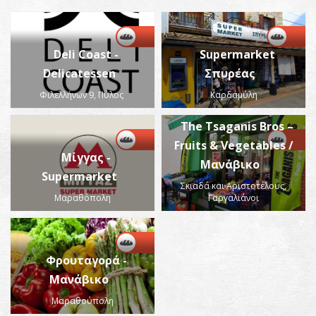
Deli Coast -
Supermarket
Delicatessen
Σπυρέας
Φιλελλήνων 9, Πύλος
Καρδαμύλη
Τhe Tsaganis Bros –
Fruits & Vegetables /
Μίγγας -
Μανάβικο
Supermarket
Σκιαδά και Αριστοτέλους,
Μαραθόπολη
Γαργαλιάνοι
Φρουταγορά -
Μανάβικο
Μαραθούπολη