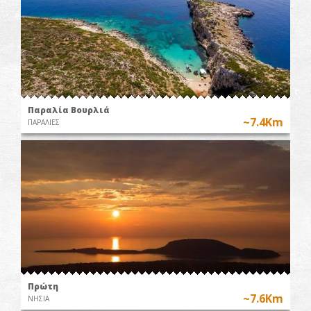
Παραλία Βουρλιά
~7.4Km
ΠΑΡΑΛΙΕΣ
Πρώτη
~7.6Km
ΝΗΣΙΑ