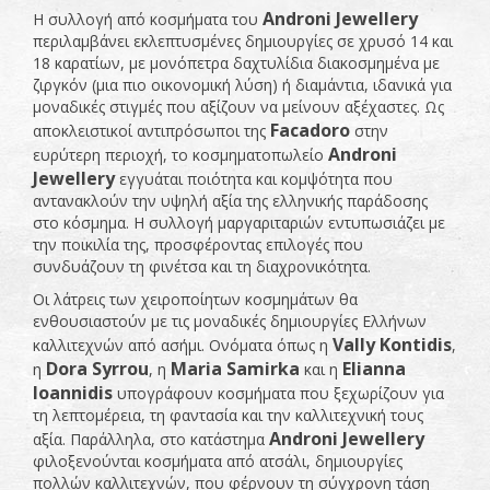
Androni
Jewellery
Η συλλογή από κοσμήματα του
περιλαμβάνει εκλεπτυσμένες δημιουργίες σε χρυσό 14 και
18 καρατίων, με μονόπετρα δαχτυλίδια διακοσμημένα με
ζιργκόν (μια πιο οικονομική λύση) ή διαμάντια, ιδανικά για
μοναδικές στιγμές που αξίζουν να μείνουν αξέχαστες. Ως
Facadoro
αποκλειστικοί αντιπρόσωποι της
στην
Androni
ευρύτερη περιοχή, το κοσμηματοπωλείο
Jewellery
εγγυάται ποιότητα και κομψότητα που
αντανακλούν την υψηλή αξία της ελληνικής παράδοσης
στο κόσμημα. Η συλλογή μαργαριταριών εντυπωσιάζει με
την ποικιλία της, προσφέροντας επιλογές που
συνδυάζουν τη φινέτσα και τη διαχρονικότητα.
Οι λάτρεις των χειροποίητων κοσμημάτων θα
ενθουσιαστούν με τις μοναδικές δημιουργίες Ελλήνων
Vally Kontidis
καλλιτεχνών από ασήμι. Ονόματα όπως η
,
Dora Syrrou
Maria Samirka
Elianna
η
, η
και η
Ioannidis
υπογράφουν κοσμήματα που ξεχωρίζουν για
τη λεπτομέρεια, τη φαντασία και την καλλιτεχνική τους
Androni
Jewellery
αξία. Παράλληλα, στο κατάστημα
φιλοξενούνται κοσμήματα από ατσάλι, δημιουργίες
πολλών καλλιτεχνών, που φέρνουν τη σύγχρονη τάση