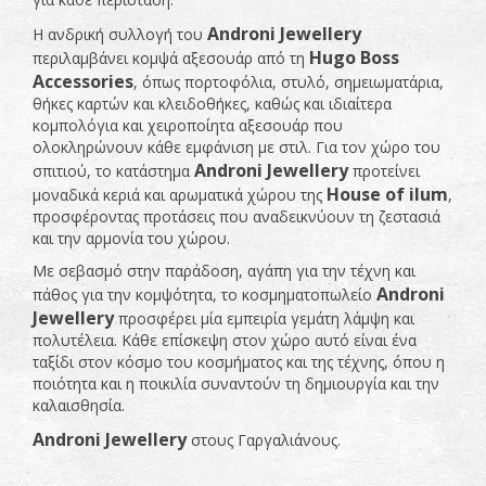
Androni
Jewellery
Η ανδρική συλλογή του
Hugo Boss
περιλαμβάνει κομψά αξεσουάρ από τη
Accessories
, όπως πορτοφόλια, στυλό, σημειωματάρια,
θήκες καρτών και κλειδοθήκες, καθώς και ιδιαίτερα
κομπολόγια και χειροποίητα αξεσουάρ που
ολοκληρώνουν κάθε εμφάνιση με στιλ. Για τον χώρο του
Androni
Jewellery
σπιτιού, το κατάστημα
προτείνει
House of ilum
μοναδικά κεριά και αρωματικά χώρου της
,
προσφέροντας προτάσεις που αναδεικνύουν τη ζεστασιά
και την αρμονία του χώρου.
Με σεβασμό στην παράδοση, αγάπη για την τέχνη και
Androni
πάθος για την κομψότητα, το κοσμηματοπωλείο
Jewellery
προσφέρει μία εμπειρία γεμάτη λάμψη και
πολυτέλεια. Κάθε επίσκεψη στον χώρο αυτό είναι ένα
ταξίδι στον κόσμο του κοσμήματος και της τέχνης, όπου η
ποιότητα και η ποικιλία συναντούν τη δημιουργία και την
καλαισθησία.
Androni
Jewellery
στους Γαργαλιάνους.