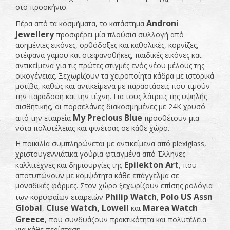
στο προσκήνιο.
Androni
Πέρα από τα κοσμήματα, το κατάστημα
Jewellery
προσφέρει μία πλούσια συλλογή από
ασημένιες εικόνες, ορθόδοξες και καθολικές, κορνίζες,
στέφανα γάμου και στεφανοθήκες, παιδικές εικόνες και
αντικείμενα για τις πρώτες στιγμές ενός νέου μέλους της
οικογένειας. Ξεχωρίζουν τα χειροποίητα κάδρα με ιστορικά
μοτίβα, καθώς και αντικείμενα με παραστάσεις που τιμούν
την παράδοση και την τέχνη. Για τους λάτρεις της υψηλής
αισθητικής, οι πορσελάνες διακοσμημένες με 24Κ χρυσό
My Precious Blue
από την εταιρεία
προσθέτουν μια
νότα πολυτέλειας και φινέτσας σε κάθε χώρο.
Η ποικιλία συμπληρώνεται με αντικείμενα από plexiglass,
χριστουγεννιάτικα γούρια φτιαγμένα από Έλληνες
Epilekton Art
καλλιτέχνες και δημιουργίες της
, που
αποτυπώνουν με κομψότητα κάθε επάγγελμα σε
μοναδικές φόρμες. Στον χώρο ξεχωρίζουν επίσης ρολόγια
Philip Watch
Polo US Assn
των κορυφαίων εταιρειών
,
Global
Cluse Watch, Lowell
Marea Watch
,
και
Greece
, που συνδυάζουν πρακτικότητα και πολυτέλεια
για κάθε περίσταση.