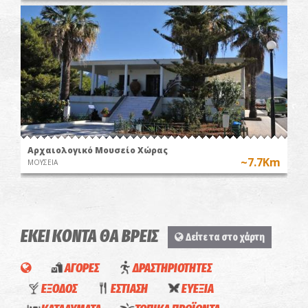
Αρχαιολογικό Μουσείο Χώρας
~7.7Km
ΜΟΥΣΕΙΑ
ΕΚΕΙ ΚΟΝΤΑ ΘΑ ΒΡΕΙΣ
Δείτε τα στο χάρτη
ΑΓΟΡΕΣ
ΔΡΑΣΤΗΡΙΟΤΗΤΕΣ
Τhe
ΕΞΟΔΟΣ
ΕΣΤΙΑΣΗ
ΕΥΕΞΙΑ
Tsaganis
P.