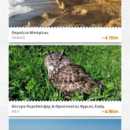
Παραλία Μπάρλας
~4.1Km
ΠΑΡΑΛΙΕΣ
Κέντρο Περίθαλψης & Προστασίας Άγριας Ζωής
~4.9Km
ΦΥΣΗ