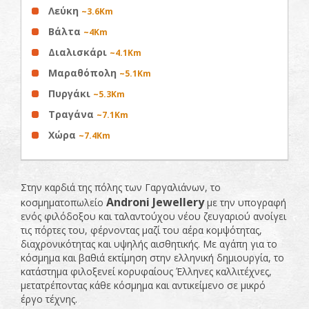
Λεύκη
~3.6Km
Βάλτα
~4Km
Διαλισκάρι
~4.1Km
Μαραθόπολη
~5.1Km
Πυργάκι
~5.3Km
Τραγάνα
~7.1Km
Χώρα
~7.4Km
Στην καρδιά της πόλης των Γαργαλιάνων, το
Androni
Jewellery
κοσμηματοπωλείο
με την υπογραφή
ενός φιλόδοξου και ταλαντούχου νέου ζευγαριού ανοίγει
τις πόρτες του, φέρνοντας μαζί του αέρα κομψότητας,
διαχρονικότητας και υψηλής αισθητικής. Με αγάπη για το
κόσμημα και βαθιά εκτίμηση στην ελληνική δημιουργία, το
κατάστημα φιλοξενεί κορυφαίους Έλληνες καλλιτέχνες,
μετατρέποντας κάθε κόσμημα και αντικείμενο σε μικρό
έργο τέχνης.