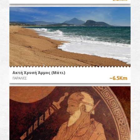
Ακτή Χρυσή Άμμος (Μάτι)
~6.5Km
ΠΑΡΑΛΙΕΣ