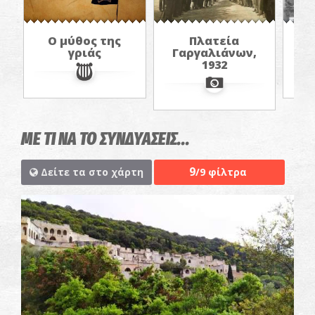
Ο μύθος της
Πλατεία
2
γριάς
Γαργαλιάνων,
Γ
1932
ΜΕ ΤΙ ΝΑ ΤΟ ΣΥΝΔΥΑΣΕΙΣ...
9
Δείτε τα στο χάρτη
/9 φίλτρα