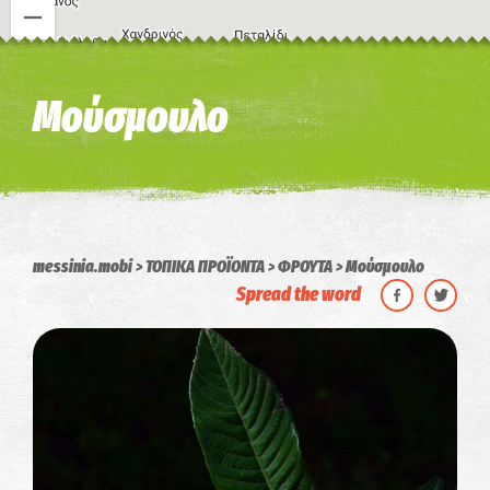
Η εικόνα ενδέχεται να υπόκειται σε πνευματικά δικαιώματα
Όροι
Μούσμουλο
messinia.mobi
ΤΟΠΙΚΑ ΠΡΟΪΟΝΤΑ
ΦΡΟΥΤΑ
Μούσμουλο
Spread the word