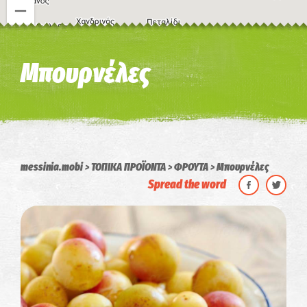
Η εικόνα ενδέχεται να υπόκειται σε πνευματικά δικαιώματα
Όροι
Μπουρνέλες
messinia.mobi
ΤΟΠΙΚΑ ΠΡΟΪΟΝΤΑ
ΦΡΟΥΤΑ
Μπουρνέλες
Spread the word