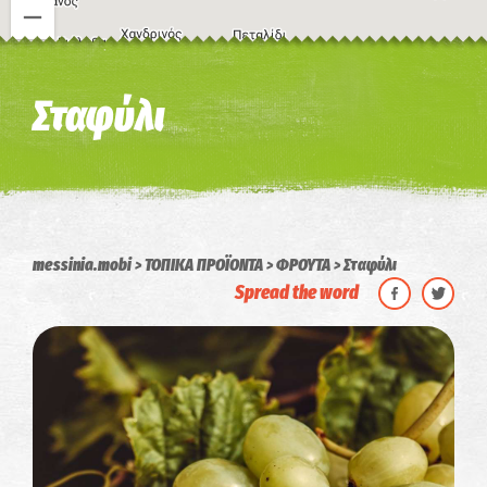
Η εικόνα ενδέχεται να υπόκειται σε πνευματικά δικαιώματα
Όροι
Σταφύλι
messinia.mobi
ΤΟΠΙΚΑ ΠΡΟΪΟΝΤΑ
ΦΡΟΥΤΑ
Σταφύλι
Spread the word