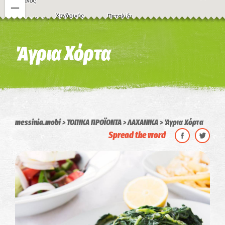
Η εικόνα ενδέχεται να υπόκειται σε πνευματικά δικαιώματα
Όροι
Άγρια Χόρτα
messinia.mobi
ΤΟΠΙΚΑ ΠΡΟΪΟΝΤΑ
ΛΑΧΑΝΙΚΑ
Άγρια Χόρτα
Spread the word