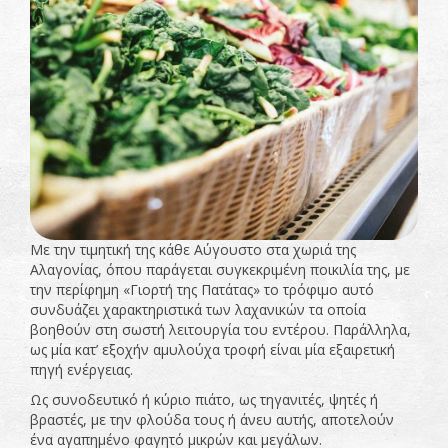
Με την τιμητική της κάθε Αύγουστο στα χωριά της
Αλαγονίας, όπου παράγεται συγκεκριμένη ποικιλία της, με
την περίφημη «Γιορτή της Πατάτας» το τρόφιμο αυτό
συνδυάζει χαρακτηριστικά των λαχανικών τα οποία
βοηθούν στη σωστή λειτουργία του εντέρου. Παράλληλα,
ως μία κατ’ εξοχήν αμυλούχα τροφή είναι μία εξαιρετική
πηγή ενέργειας.
Ως συνοδευτικό ή κύριο πιάτο, ως τηγανιτές, ψητές ή
βραστές, με την φλούδα τους ή άνευ αυτής, αποτελούν
ένα αγαπημένο φαγητό μικρών και μεγάλων.