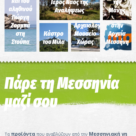
και του
Ιερός Ναός της
της
αληθινού
Αναλήψεως
Μάνης
Γιώργη
Η Αγορά
Ζορμπά
Αρχαιολογικό
στην
στη
Κάστρο
Μουσείο
Αρχαία
Στούπα
του Μίλα
Χώρας
Μεσσήνη
Πάρε τη Μεσσηνία
μαζί σου
προϊόντα
Μεσσηνιακή γη
Τα
που αναβλύζουν από την