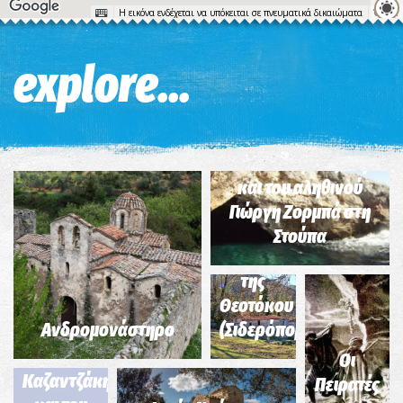
Η εικόνα ενδέχεται να υπόκειται σε πνευματικά δικαιώματα
Όροι
explore...
Σημείο 7-Διαδρομή
του Ν. Καζαντζάκη
και του αληθινού
Γιώργη Ζορμπά στη
Μοναστήρι
Στούπα
Κοιμήσεως
της
Θεοτόκου
Σημείο 6-
Ανδρομονάστηρο
(Σιδερόπορτα)
Διαδρομή
του Ν.
Οι
Καζαντζάκη
Πειρατές