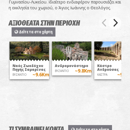
Γυμνασίου-Λυκείου. Ιδιαίτερο ενδιαφέρον παρουσιάζει και
η εκκλησία του χωριού, ο Άγιος Ιωάννης ο Θεολόγος.
ΑΞΙΟΘΕΑΤΑ ΣΤΗΝ ΠΕΡΙΟΧΗ
Δείτε τα στο χάρτη
Ναός Ζωοδόχου
Ανδρομονάστηρο
Κάστρο
Πηγής Σαμαρίνας
Ανδρούσας
~9.8Km
ΒΥΖΑΝΤΙΟ
~9.6Km
~9.8
ΒΥΖΑΝΤΙΟ
ΚΑΣΤΡΑ
ΤΙ ΣΥΜΒΑΙΝΕΙ ΚΟΝΤΑ
Δείτε τα στο χάρτη