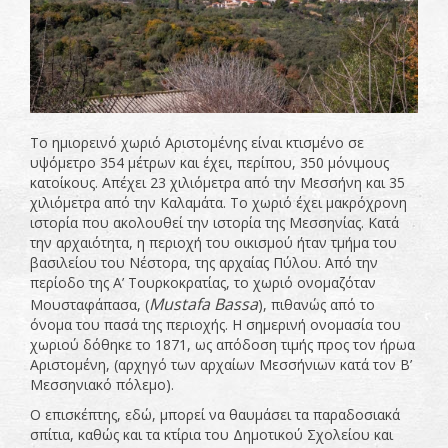
Το ημιορεινό χωριό Αριστομένης είναι κτισμένο σε
υψόμετρο 354 μέτρων και έχει, περίπου, 350 μόνιμους
κατοίκους. Απέχει 23 χιλιόμετρα από την Μεσσήνη και 35
χιλιόμετρα από την Καλαμάτα. Το χωριό έχει μακρόχρονη
ιστορία που ακολουθεί την ιστορία της Μεσσηνίας. Κατά
την αρχαιότητα, η περιοχή του οικισμού ήταν τμήμα του
βασιλείου του Νέστορα, της αρχαίας Πύλου. Από την
περίοδο της Α’ Τουρκοκρατίας, το χωριό ονομαζόταν
Mustafa
Bassa
Μουσταφάπασα, (
), πιθανώς από το
όνομα του πασά της περιοχής. Η σημερινή ονομασία του
χωριού δόθηκε το 1871, ως απόδοση τιμής προς τον ήρωα
Αριστομένη, (αρχηγό των αρχαίων Μεσσήνιων κατά τον Β’
Μεσσηνιακό πόλεμο).
Ο επισκέπτης, εδώ, μπορεί να θαυμάσει τα παραδοσιακά
σπίτια, καθώς και τα κτίρια του Δημοτικού Σχολείου και