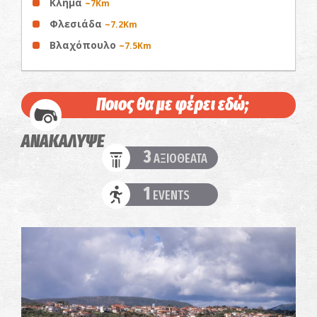
Κλήμα
~7Km
Φλεσιάδα
~7.2Km
Βλαχόπουλο
~7.5Km
Ποιος θα με φέρει εδώ;
ΑΝΑΚΑΛΥΨΕ
3
ΑΞΙΟΘΕΑΤΑ
1
EVENTS