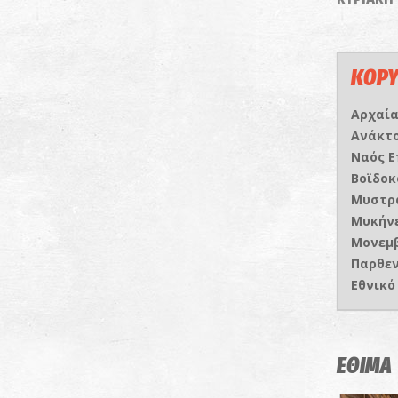
ΚΟΡΥ
Αρχαί
Ανάκτ
Ναός 
Βοϊδοκ
Μυστρ
Μυκήν
Μονεμ
Παρθε
Εθνικό
ΕΘΙΜΑ