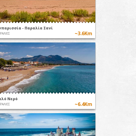
υπαρισσία - Παραλία Σανί
~3.6Km
ΡΑΛΙΕΣ
αλό Nερό
~6.4Km
ΡΑΛΙΕΣ