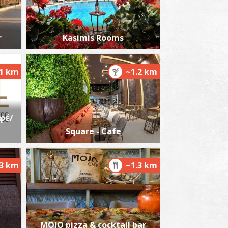
r
Kasimis Rooms
1 km
~1.2 km
φέ/
Square - Cafe
.3 km
~1.3 km
MOJO pizza & cocktail bar