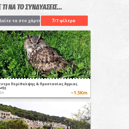
 ΤΙ ΝΑ ΤΟ ΣΥΝΔΥΑΣΕΙΣ...
7
Δείτε τα στο χάρτη
/7 φίλτρα
έντρο Περίθαλψης & Προστασίας Άγριας
ωής
~1.5Km
ΣΗ