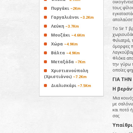
οικογένειε
τους φίλου
Πυργάκι
~2Km
εγκαταστάσ
Γαργαλιάνοι
~3.2Km
απολαύσετε
Λεύκη
~3.7Km
Το Sir T 
χωριουδάκ
Μουζάκι
~4.6Km
Φιλιατρά, 
Χώρα
~4.9Km
όμορφες π
Λαγκούβαρ
Βάλτα
~4.9Km
Φλόκα απο
Μεταξάδα
~7Km
την γύρω π
οποίες φη
Χριστιανούπολη
(Χριστιάνοι)
~7.2Km
ΓΙΑ ΤΗΝ
Διαλισκάρι
~7.5Km
Η βεράν
Μια κοινό
με σαλόνι
και ποτό ή
σας
Υπαίθρι