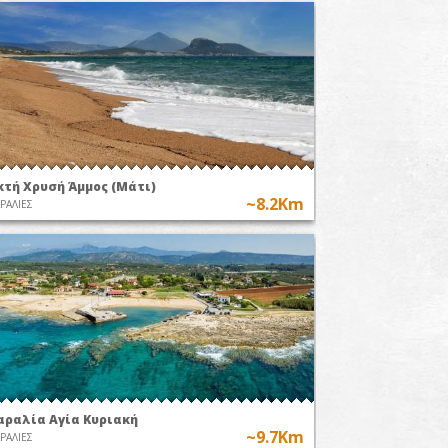
κτή Χρυσή Άμμος (Μάτι)
~8.2Km
ΡΑΛΙΕΣ
αραλία Αγία Κυριακή
~9.7Km
ΡΑΛΙΕΣ