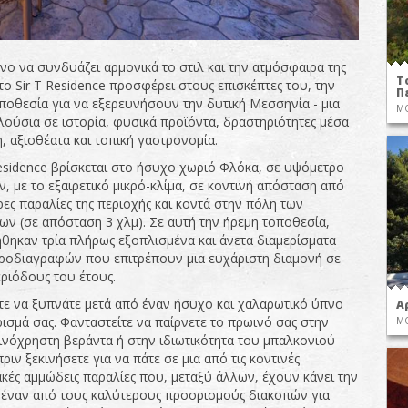
νο να συνδυάζει αρμονικά το στιλ και την ατμόσφαιρα της
Τ
το Sir T Residence προσφέρει στους επισκέπτες του, την
Π
οποθεσία για να εξερευνήσουν την δυτική Μεσσηνία - μια
Μ
λούσια σε ιστορία, φυσικά προϊόντα, δραστηριότητες μέσα
, αξιοθέατα και τοπική γαστρονομία.
Residence βρίσκεται στο ήσυχο χωριό Φλόκα, σε υψόμετρο
, με το εξαιρετικό μικρό-κλίμα, σε κοντινή απόσταση από
ρες παραλίες της περιοχής και κοντά στην πόλη των
ων (σε απόσταση 3 χλμ). Σε αυτή την ήρεμη τοποθεσία,
θηκαν τρία πλήρως εξοπλισμένα και άνετα διαμερίσματα
οδιαγραφών που επιτρέπουν μια ευχάριστη διαμονή σε
εριόδους του έτους.
τε να ξυπνάτε μετά από έναν ήσυχο και χαλαρωτικό ύπνο
Α
ρισμά σας. Φανταστείτε να παίρνετε το πρωινό σας στην
ΜΟ
ινόχρηστη βεράντα ή στην ιδιωτικότητα του μπαλκονιού
πριν ξεκινήσετε για να πάτε σε μια από τις κοντινές
κές αμμώδεις παραλίες που, μεταξύ άλλων, έχουν κάνει την
έναν από τους καλύτερους προορισμούς διακοπών για