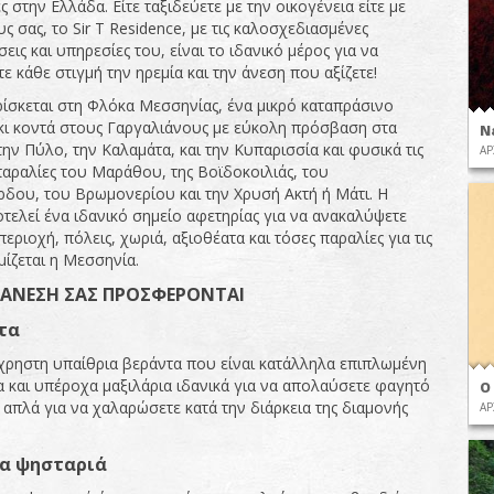
ς στην Ελλάδα. Είτε ταξιδεύετε με την οικογένεια είτε με
ς σας, το Sir T Residence, με τις καλοσχεδιασμένες
εις και υπηρεσίες του, είναι το ιδανικό μέρος για να
 κάθε στιγμή την ηρεμία και την άνεση που αξίζετε!
βρίσκεται στη Φλόκα Μεσσηνίας, ένα μικρό καταπράσινο
ι κοντά στους Γαργαλιάνους με εύκολη πρόσβαση στα
Ν
την Πύλο, την Καλαμάτα, και την Κυπαρισσία και φυσικά τις
ΑΡ
αραλίες του Μαράθου, της Βοϊδοκοιλιάς, του
δου, του Βρωμονερίου και την Χρυσή Ακτή ή Μάτι. Η
τελεί ένα ιδανικό σημείο αφετηρίας για να ανακαλύψετε
εριοχή, πόλεις, χωριά, αξιοθέατα και τόσες παραλίες για τις
μίζεται η Μεσσηνία.
 ΑΝΕΣΗ ΣΑΣ ΠΡΟΣΦΕΡΟ
NTAI
τα
χρηστη υπαίθρια βεράντα που είναι κατάλληλα επιπλωμένη
α και υπέροχα μαξιλάρια ιδανικά για να απολαύσετε φαγητό
Ο
 απλά για να χαλαρώσετε κατά την διάρκεια της διαμονής
ΑΡ
α ψησταριά