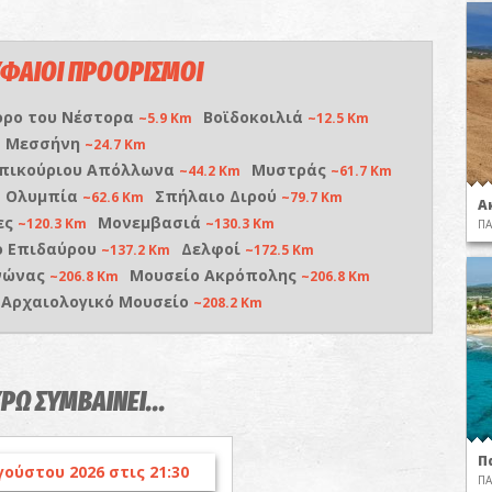
ΦΑΙΟΙ ΠΡΟΟΡΙΣΜΟΙ
ορο του Νέστορα
Βοϊδοκοιλιά
~5.9 Km
~12.5 Km
α Μεσσήνη
~24.7 Km
Επικούριου Απόλλωνα
Μυστράς
~44.2 Km
~61.7 Km
α Ολυμπία
Σπήλαιο Διρού
~62.6 Km
~79.7 Km
Α
ες
Μονεμβασιά
~120.3 Km
~130.3 Km
ΠΑ
ο Επιδαύρου
Δελφοί
~137.2 Km
~172.5 Km
νώνας
Μουσείο Ακρόπολης
~206.8 Km
~206.8 Km
 Αρχαιολογικό Μουσείο
~208.2 Km
ΥΡΩ ΣΥΜΒΑΙΝΕΙ...
Π
γούστου 2026 στις 21:30
ΠΑ