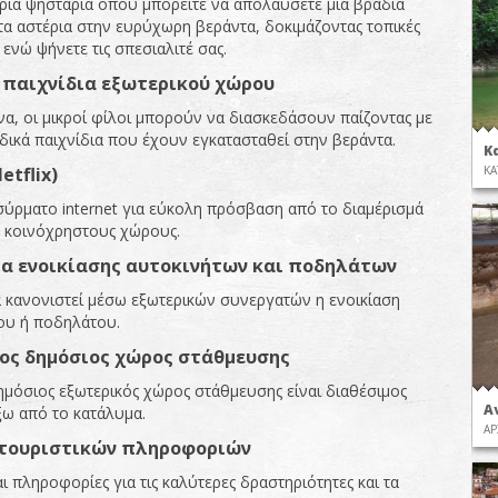
ρια ψησταριά όπου μπορείτε να απολαύσετε μια βραδιά
τα αστέρια στην ευρύχωρη βεράντα, δοκιμάζοντας τοπικές
 ενώ ψήνετε τις σπεσιαλιτέ σας.
 παιχνίδια εξωτερικού χώρου
α, οι μικροί φίλοι μπορούν να διασκεδάσουν παίζοντας με
ιδικά παιχνίδια που έχουν εγκατασταθεί στην βεράντα.
Κ
etflix)
ΚΑ
ύρματο internet για εύκολη πρόσβαση από το διαμέρισμά
ς κοινόχρηστους χώρους.
α ενοικίασης αυτοκινήτων και ποδηλάτων
 κανονιστεί μέσω εξωτερικών συνεργατών η ενοικίαση
ου ή ποδηλάτου.
ος δημόσιος χώρος στάθμευσης
μόσιος εξωτερικός χώρος στάθμευσης είναι διαθέσιμος
Α
ξω από τo κατάλυμα.
ΑΡ
τουριστικών πληροφοριών
 πληροφορίες για τις καλύτερες δραστηριότητες και τα