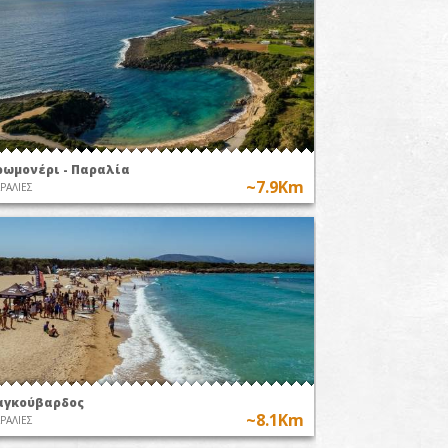
ρωμονέρι - Παραλία
~7.9Km
ΡΑΛΙΕΣ
αγκούβαρδος
~8.1Km
ΡΑΛΙΕΣ