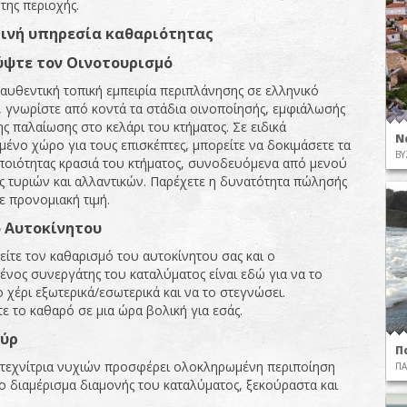
της περιοχής.
ινή υπηρεσία καθαριότητας
ψτε τον Οινοτουρισμό
 αυθεντική τοπική εμπειρία περιπλάνησης σε ελληνικό
 γνωρίστε από κοντά τα στάδια οινοποίησής, εμφιάλωσής
ης παλαίωσης στο κελάρι του κτήματος. Σε ειδικά
Ν
ένο χώρο για τους επισκέπτες, μπορείτε να δοκιμάσετε τα
ΒΥ
ποιότητας κρασιά του κτήματος, συνοδευόμενα από μενού
ες τυριών και αλλαντικών. Παρέχετε η δυνατότητα πώλησής
ε προνομιακή τιμή.
 Αυτοκίνητου
είτε τον καθαρισμό του αυτοκίνητου σας και ο
μένος συνεργάτης του καταλύματος είναι εδώ για να το
 χέρι εξωτερικά/εσωτερικά και να το στεγνώσει.
ε το καθαρό σε μια ώρα βολική για εσάς.
ύρ
Π
 τεχνίτρια νυχιών προσφέρει ολοκληρωμένη περιποίηση
ΠΑ
ο διαμέρισμα διαμονής του καταλύματος, ξεκούραστα και