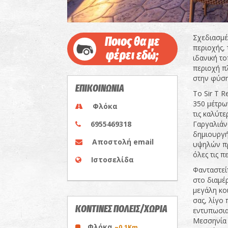
Σχεδιασμέ
Ποιος θα με
περιοχής, 
φέρει εδώ;
ιδανική τ
περιοχή π
στην φύση
ΕΠΙΚΟΙΝΩΝΙΑ
Το Sir T 
350 μέτρων
Φλόκα
τις καλύτε
6955469318
Γαργαλιάν
δημιουργή
Αποστολή email
υψηλών πρ
όλες τις π
Ιστοσελίδα
Φανταστεί
στο διαμέ
μεγάλη κο
σας, λίγο 
ΚΟΝΤΙΝΕΣ ΠΟΛΕΙΣ/ΧΩΡΙΑ
εντυπωσια
Μεσσηνία 
Φλόκα
~0.1Km