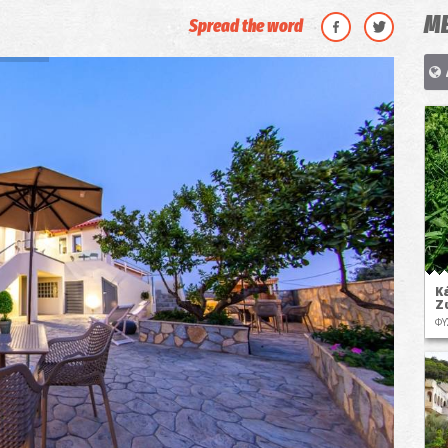
ΜΕ
Spread the word
Κ
Ζ
ΦΥ