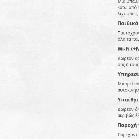
Μια υπαίθ
κάτω από 
λιχουδιές,
Παιδικά
Ταυτόχρον
όλα τα πα
Wi-Fi (+N
Δωρεάν ασ
σας ή του
Υπηρεσί
Μπορεί να
αυτοκινήτ
Υπαίθρι
Δωρεάν δη
ακριβώς έ
Παροχή 
Παρέχονται