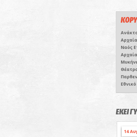
ΚΟΡΥ
Ανάκτ
Αρχαί
Ναός 
Αρχαί
Μυκήν
Θέατρ
Παρθε
Εθνικό
ΕΚΕΙ Γ
14 Αυ