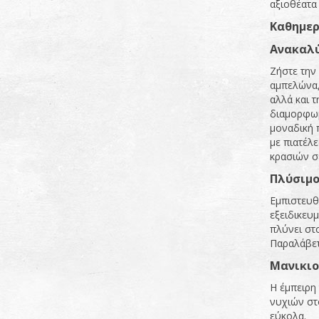
αξιοθέατα 
Καθημερ
Ανακαλύ
Ζήστε την
αμπελώνα,
αλλά και τ
διαμορφωμ
μοναδική 
με πιατέλ
κρασιών σ
Πλύσιμο
Εμπιστευθ
εξειδικευ
πλύνει στο
Παραλάβετ
Μανικιο
Η έμπειρη
νυχιών στ
εύκολα.