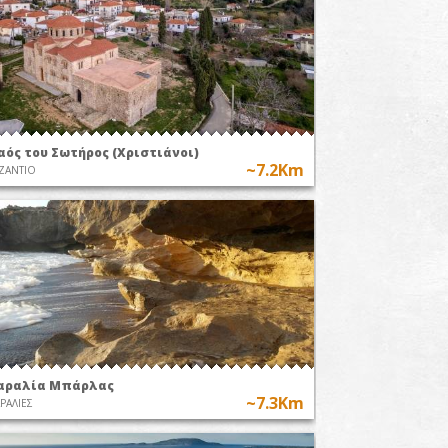
αός του Σωτήρος (Χριστιάνοι)
~7.2Km
ΖΑΝΤΙΟ
αραλία Μπάρλας
~7.3Km
ΡΑΛΙΕΣ