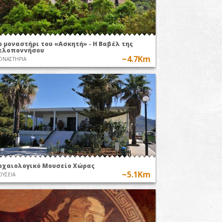
ο μοναστήρι του «Ασκητή» - Η Βαβέλ της
ελοποννήσου
~4.7Km
ΟΝΑΣΤΗΡΙΑ
ρχαιολογικό Μουσείο Χώρας
~5.1Km
ΥΣΕΙΑ