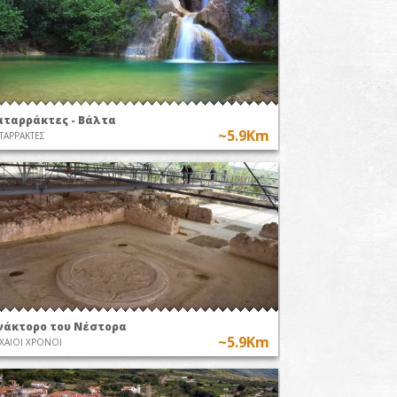
αταρράκτες - Βάλτα
~5.9Km
ΤΑΡΡΑΚΤΕΣ
νάκτορο του Νέστορα
~5.9Km
ΧΑΙΟΙ ΧΡΟΝΟΙ