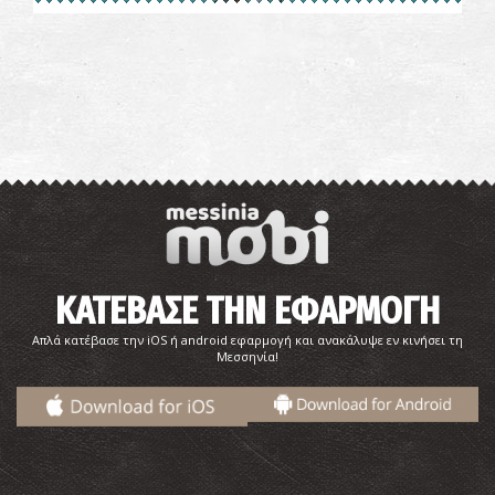
Φαρμακείο Μπλάνα - Χατζή
~4.3Km
ΦΑΡΜΑΚΕΙΑ
ΚΑΤΕΒΑΣΕ ΤΗΝ ΕΦΑΡΜΟΓΗ
Φαρμακείο Ζερβή - Βλαχόπουλο
~5.3Km
ΦΑΡΜΑΚΕΙΑ
Απλά κατέβασε την iOS ή android εφαρμογή και ανακάλυψε εν κινήσει τη
Μεσσηνία!