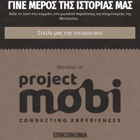
ΓΙΝΕ ΜΕΡΟΣ ΤΗΣ ΙΣΤΟΡΙΑΣ ΜΑΣ
Βάλε το δικό σου κομμάτι στο μωσαϊκό παράδοσης και κληρονομιάς της
Μεσσηνίας.
ΠΕΡΙΦΕΡΕΙΑΚΟ ΙΑΤΡΕΙΟ ΒΛΑΧΟΠΟΥΛΟΥ
~5.3Km
ΠΕΡΙΦΕΡΕΙΑΚΑ ΙΑΤΡΕΙΑ
Στείλε μας την ιστορία σου
Member of
Φαρμακείο Στράτουρας - Ριζόμυλος
~8.7Km
ΦΑΡΜΑΚΕΙΑ
ΕΠΙΚΟΙΝΩΝΙΑ