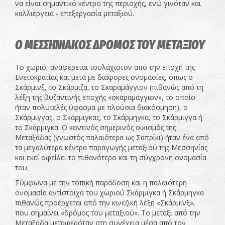
να είναι σημαντικό κέντρο της περιοχής, ενώ γινόταν και
καλλιέργεια - επεξεργασία μεταξιού.
Ο ΜΕΣΣΗΝΙΑΚΟΣ ΔΡΟΜΟΣ ΤΟΥ ΜΕΤΑΞΙΟΥ
Το χωριό, αναφέρεται τουλάχιστον από την εποχή της
Ενετοκρατίας και μετά με διάφορες ονομασίες, όπως ο
Σκάρμινξ, το Σκάρμιζα, το Σκαραμάγγιον (πιθανώς από τη
λέξη της βυζαντινής εποχής «σκαραμάγγιον», το οποίο
ήταν πολυτελές ύφασμα με πλούσια διακόσμηση), ο
Σκάρμιγγας, ο Σκάρμιγκας, το Σκάρμηγκα, το Σκάρμιγγα ή
το Σκάρμιγκα. Ο κοντινός σημερινός οικισμός της
Μεταξάδας (γνωστός παλαιότερα ως Σαπρίκι) ήταν ένα από
τα μεγαλύτερα κέντρα παραγωγής μεταξιού της Μεσσηνίας
και εκεί οφείλει το πιθανότερο και τη σύγχρονη ονομασία
του.
Σύμφωνα με την τοπική παράδοση και η παλαιότερη
ονομασία αντίστοιχα του χωριού Σκάρμιγκα ή Σκάρμηγκα
πιθανώς προέρχεται από την κινεζική λέξη «Σκάρμινξ»,
που σημαίνει «δρόμος του μεταξιού». Το μετάξι από την
Μεταξάδα μεταφερόταν στη συνέχεια μέσα από τον