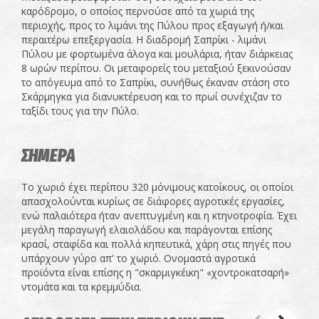
καρόδρομο, ο οποίος περνούσε από τα χωριά της
περιοχής, προς το λιμάνι της Πύλου προς εξαγωγή ή/και
περαιτέρω επεξεργασία. Η διαδρομή Σαπρίκι - λιμάνι
Πύλου με φορτωμένα άλογα και μουλάρια, ήταν διάρκειας
8 ωρών περίπου. Οι μεταφορείς του μεταξιού ξεκινούσαν
το απόγευμα από το Σαπρίκι, συνήθως έκαναν στάση στο
Σκάρμηγκα για διανυκτέρευση και το πρωί συνέχιζαν το
ταξίδι τους για την Πύλο.
ΣΗΜΕΡΑ
To χωριό έχει περίπου 320 μόνιμους κατοίκους, οι οποίοι
απασχολούνται κυρίως σε διάφορες αγροτικές εργασίες,
ενώ παλαιότερα ήταν ανεπτυγμένη και η κτηνοτροφία. Έχει
μεγάλη παραγωγή ελαιολάδου και παράγονται επίσης
κρασί, σταφίδα και πολλά κηπευτικά, χάρη στις πηγές που
υπάρχουν γύρο απ' το χωριό. Ονομαστά αγροτικά
προϊόντα είναι επίσης η "σκαρμιγκέικη" «χοντροκατσαρή»
ντομάτα και τα κρεμμύδια.