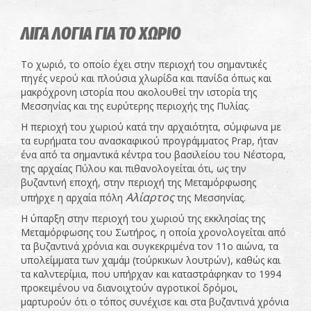
ΛΙΓΑ ΛΟΓΙΑ ΓΙΑ ΤΟ ΧΩΡΙΟ
Το χωριό, το οποίο έχει στην περιοχή του σημαντικές
πηγές νερού και πλούσια χλωρίδα και πανίδα όπως και
μακρόχρονη ιστορία που ακολουθεί την ιστορία της
Μεσσηνίας και της ευρύτερης περιοχής της Πυλίας.
Η περιοχή του χωριού κατά την αρχαιότητα, σύμφωνα με
τα ευρήματα του ανασκαφικού προγράμματος Prap, ήταν
ένα από τα σημαντικά κέντρα του βασιλείου του Νέστορα,
της αρχαίας Πύλου και πιθανολογείται ότι, ως την
βυζαντινή εποχή, στην περιοχή της Μεταμόρφωσης
Αλίαρτος
υπήρχε η αρχαία πόλη
της Μεσσηνίας.
Η ύπαρξη στην περιοχή του χωριού της εκκλησίας της
Μεταμόρφωσης του Σωτήρος, η οποία χρονολογείται από
τα βυζαντινά χρόνια και συγκεκριμένα τον 11ο αιώνα, τα
υπολείμματα των χαμάμ (τούρκικων λουτρών), καθώς και
τα καλντερίμια, που υπήρχαν και καταστράφηκαν το 1994
προκειμένου να διανοιχτούν αγροτικοί δρόμοι,
μαρτυρούν ότι ο τόπος συνέχισε και στα βυζαντινά χρόνια