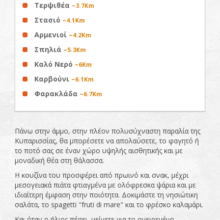
Τερψιθέα
~3.7Km
Στασιό
~4.1Km
Αρμενιοί
~4.2Km
Σπηλιά
~5.3Km
Καλό Νερό
~6Km
Καρβούνι
~6.1Km
Φαρακλάδα
~6.7Km
Πάνω στην άμμο, στην πλέον πολυσύχναστη παραλία της
Κυπαρισσίας, θα μπορέσετε να απολαύσετε, το φαγητό ή
το ποτό σας σε έναν χώρο υψηλής αισθητικής και με
μοναδική θέα στη θάλασσα.
Η κουζίνα του προσφέρει από πρωινό και σνακ, μέχρι
μεσογειακά πιάτα φτιαγμένα με ολόφρεσκα ψάρια και με
ιδιαίτερη έμφαση στην ποιότητα. Δοκιμάστε τη νησιώτικη
σαλάτα, το spagetti "fruti di mare" και το φρέσκο καλαμάρι.
Και όταν ο ήλιος πέσει, μείνετε για το ονειρεμένο