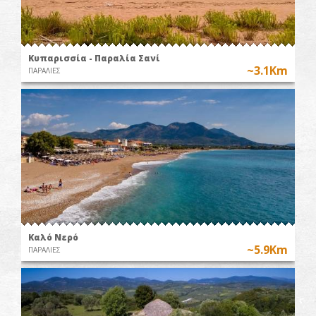
Κυπαρισσία - Παραλία Σανί
~3.1Km
ΠΑΡΑΛΙΕΣ
Καλό Nερό
~5.9Km
ΠΑΡΑΛΙΕΣ