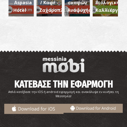
Aspasia
/ Καφέ -
σκαφών
Βιολογικής
~5.9 km
~5.9 km
~6.5 km
~0.8 km
Hotel
Ζαχαροπλαστείο
Αναψυχής
Καλλιέργεια
ΚΑΤΕΒΑΣΕ ΤΗΝ ΕΦΑΡΜΟΓΗ
Απλά κατέβασε την iOS ή android εφαρμογή και ανακάλυψε εν κινήσει τη
Μεσσηνία!