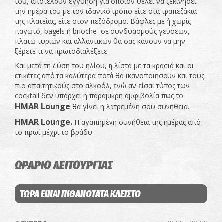
του, αποτελούν εγγύηση για όποιον θέλει να ξεκινήσει
την ημέρα του με τον ιδανικό τρόπο είτε στα τραπεζάκια
της πλατείας, είτε στον πεζόδρομο. Βάφλες με ή χωρίς
παγωτό, bagels ή brioche σε συνδυασμούς γεύσεων,
πλατώ τυριών και αλλαντικών θα σας κάνουν να μην
ξέρετε τι να πρωτοδιαλέξετε.
Και μετά τη δύση του ηλίου, η λίστα με τα κρασιά και οι
ετικέτες από τα καλύτερα ποτά θα ικανοποιήσουν και τους
πιο απαιτητικούς στο αλκοόλ, ενώ αν είσαι τύπος των
cocktail δεν υπάρχει η παραμικρή αμφιβολία πως το
HMAR Lounge
θα γίνει η λατρεμένη σου συνήθεια.
HMAR Lounge.
Η αγαπημένη συνήθεια της ημέρας από
το πρωί μέχρι το βράδυ.
ΩΡΑΡΙΟ ΛΕΙΤΟΥΡΓΙΑΣ
ΤΩΡΑ ΕΙΝΑΙ ΠΙΘΑΝΟΤΑΤΑ ΚΛΕΙΣΤΟ