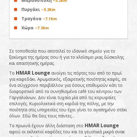
Μαραθόπολη
~5.2Km
Πυργάκι
~5.2Km
Τραγάνα
~7.1Km
Χώρα
~7.3Km
Σε τοποθεσία που αποτελεί το ιδανικό σημείο για το
ξεκίνημα της ημέρας σου ή για το κλείσιμο μιας δύσκολης
και απαιτητικής ημέρας.
HMAR Lounge
To
ανοίγει τις πόρτες του από το πρωί
για καφεδάκι. Αρωματικός, εξαιρετικής ποιότητας καφές, σε
ένα σύγχρονο περιβάλλον για όσους επιθυμούν κάτι το
διαφορετικό από τα συνηθισμένα café του κέντρου των
Γαργαλιάνων. Δεν είναι τυχαία μία από τις κορυφαίες
επιλογές. Κυριολεκτικά στη καρδιά της πόλης, με την
ποιότητα στις υπηρεσίες του έχει γίνει το αγαπημένο στέκι
όλων. Εδώ θα δεις τους πάντες...
HMAR Lounge
Τα πρωινά έχουν άλλη διάσταση στο
αφού οι εκλεκτοί καφέδες του και τα γευστικά μικρά σνακ