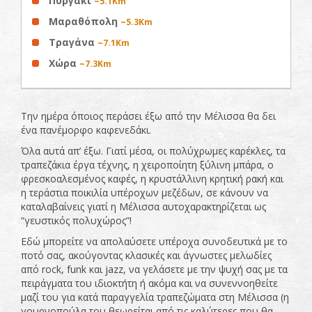
Πυργάκι
~5.1Km
Μαραθόπολη
~5.3Km
Τραγάνα
~7.1Km
Χώρα
~7.3Km
Την ημέρα όποιος περάσει έξω από την Μέλισσα θα δει
ένα πανέμορφο καφενεδάκι.
Όλα αυτά απ’ έξω. Γιατί μέσα, οι πολύχρωμες καρέκλες, τα
τραπεζάκια έργα τέχνης, η χειροποίητη ξύλινη μπάρα, ο
φρεσκοαλεσμένος καφές, η κρυστάλλινη κρητική ρακή και
η τεράστια ποικιλία υπέροχων μεζέδων, σε κάνουν να
καταλαβαίνεις γιατί η Μέλισσα αυτοχαρακτηρίζεται ως
“γευστικός πολυχώρος”!
Εδώ μπορείτε να απολαύσετε υπέροχα συνοδευτικά με το
ποτό σας, ακούγοντας κλασικές και άγνωστες μελωδίες
από rock, funk και jazz, να γελάσετε με την ψυχή σας με τα
πειράγματα του ιδιοκτήτη ή ακόμα και να συνεννοηθείτε
μαζί του για κατά παραγγελία τραπεζώματα στη Μέλισσα (η
γουρνοπούλα του θεωρείται από τις καλύτερες που θα