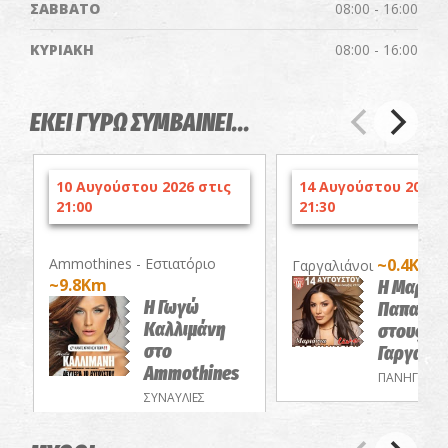
ΣΑΒΒΑΤΟ
08:00 - 16:00
ΚΥΡΙΑΚΗ
08:00 - 16:00
ΕΚΕΙ ΓΥΡΩ ΣΥΜΒΑΙΝΕΙ...
10 Αυγούστου 2026 στις
14 Αυγούστου 2026 
21:00
21:30
Ammothines - Εστιατόριο
~0.4Km
Γαργαλιάνοι
~9.8Km
Η Μαριά
Η Γωγώ
Παπαμακ
Καλλιμάνη
στους
στο
Γαργαλιά
Ammothines
ΠΑΝΗΓΥΡΙΑ
ΣΥΝΑΥΛΙΕΣ