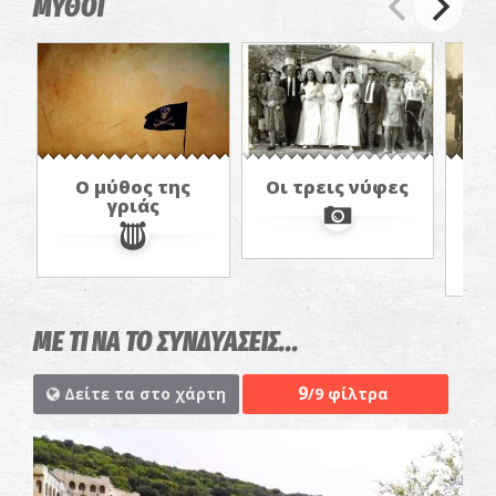
ΜΥΘΟΙ
Ο μύθος της
Οι τρεις νύφες
γριάς
Γ
ΜΕ ΤΙ ΝΑ ΤΟ ΣΥΝΔΥΑΣΕΙΣ...
9
Δείτε τα στο χάρτη
/9 φίλτρα