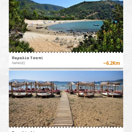
Παραλία Τσαπί
~6.2Km
ΠΑΡΑΛΙΕΣ