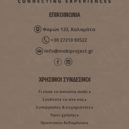
ΕΠΙΚΟΙΝΩΝΙΑ
Φαρών 123, Καλαμάτα
+30 27210 93522
Παραλία Λούτσας
info@mobiproject.gr
~6.5Km
ΠΑΡΑΛΙΕΣ
ΧΡΗΣΙΜΟΙ ΣΥΝΔΕΣΜΟΙ
Τί είναι το messinia.mobi;
Συνδέστε το site σας
Συνεργασίες & ευχαριστίες
Όροι χρήσης
Φάρος Σαπιέντζας
Προστασία δεδομένων
~7.9Km
ΣΥΓΧΡΟΝΗΣ ΙΣΤΟΡΙΑΣ