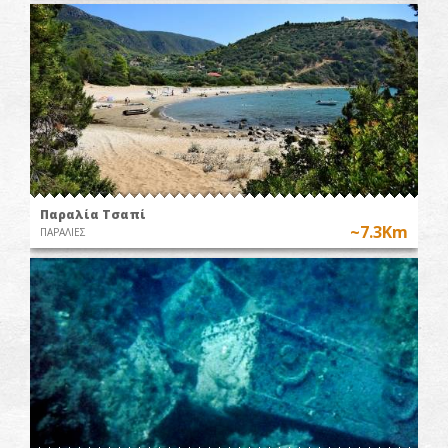
Παραλία Τσαπί
~7.3Km
ΠΑΡΑΛΙΕΣ