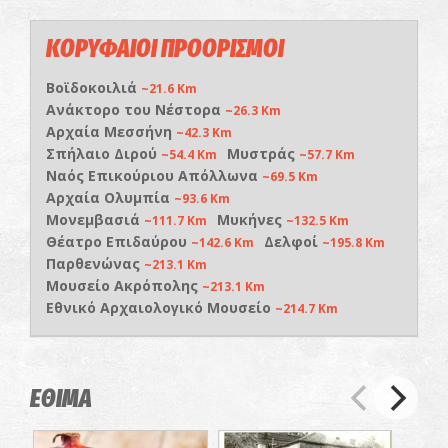
ΚΟΡΥΦΑΙΟΙ ΠΡΟΟΡΙΣΜΟΙ
Βοϊδοκοιλιά
~21.6 Km
Ανάκτορο του Νέστορα
~26.3 Km
Αρχαία Μεσσήνη
~42.3 Km
Σπήλαιο Διρού
Μυστράς
~54.4 Km
~57.7 Km
Ναός Επικούριου Απόλλωνα
~69.5 Km
Αρχαία Ολυμπία
~93.6 Km
Μονεμβασιά
Μυκήνες
~111.7 Km
~132.5 Km
Θέατρο Επιδαύρου
Δελφοί
~142.6 Km
~195.8 Km
Παρθενώνας
~213.1 Km
Μουσείο Ακρόπολης
~213.1 Km
Εθνικό Αρχαιολογικό Μουσείο
~214.7 Km
ΕΘΙΜΑ