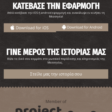
ΚΑΤΕΒΑΣΕ ΤΗΝ ΕΦΑΡΜΟΓΗ
Κατακόμβες του Αγίου Ονουφρίου στην Μεθώνη
Απλά κατέβασε την iOS ή android εφαρμογή και ανακάλυψε εν κινήσει τη
~8.1Km
Μεσσηνία!
ΒΥΖΑΝΤΙΟ
ΓΙΝΕ ΜΕΡΟΣ ΤΗΣ ΙΣΤΟΡΙΑΣ ΜΑΣ
Βάλε το δικό σου κομμάτι στο μωσαϊκό παράδοσης και κληρονομιάς της
Μεσσηνίας.
Στείλε μας την ιστορία σου
Παραλία Τσαπί
~8.2Km
ΠΑΡΑΛΙΕΣ
Member of