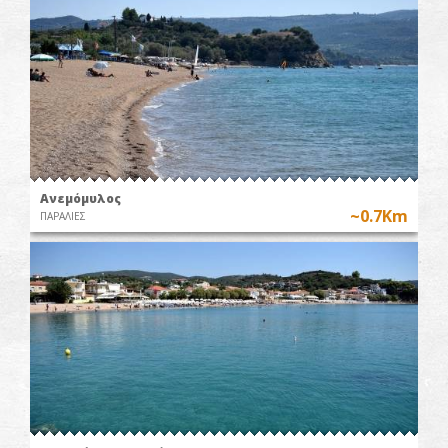
Ανεμόμυλος
~0.7Km
ΠΑΡΑΛΙΕΣ