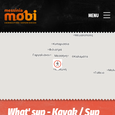
MENU
Η εικόνα ενδέχεται να υπόκειται σε πνευματικά δικαιώματα
Όροι
What' sup - Kayak / Sup