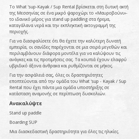
Το What ’sup-Kayak / Sup Rental βρίσκεται στη δυτική ακτή
της Μεσσηνίας σε ένα μικρό ψαροχώρι το «Μαυροβούνι»-
το ιδανικό μέρος για stand up paddling στα ήρεμα,
καταγάλανα νερά και την εκπληκτική ακτογραμμή της
περιοχής.
Για να διασφαλίσετε ότι θα έχετε την καλύτερη δυνατή
εμπειρία, οι σανίδες παρέχονται σε μια σειρά μεγεθών και
περιλαμβάνουν διάφορα μοντέλα για να καλύψουν τις
ανάγκες και τις προτιμήσεις σας. Τα κουπιά έχουν ελαφρύ
υβριδικό άξονα άνθρακα και ρυθμίζονται σε μήκος.
Για την ασφάλειά σας, όλες οι δραστηριότητες
εποπτεύονται από την ομάδα του What ’sup - Kayak / Sup
Rental που έχει πάντα μια ομάδα υποστήριξης σε
κατάσταση αναμονής σε περίπτωση δυσκολιών.
Ανακαλύψτε
Stand up paddle
Boarding SUP
Μια διασκεδαστική δραστηριότητα για όλες τις ηλικίες.