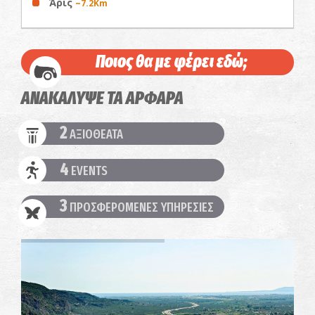
Άρις
~7.2Km
Ποιος θα με φέρει εδώ;
ΑΝΑΚΑΛΥΨΕ ΤΑ ΑΡΦΑΡΑ
2
ΑΞΙΟΘΕΑΤΑ
4
EVENTS
3
ΠΡΟΣΦΕΡΟΜΕΝΕΣ ΥΠΗΡΕΣΙΕΣ