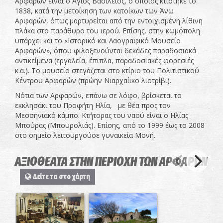
Αρφαρών είναι ο Άγιος Βασίλειος, ο οποίος κτίστηκε το
1838, κατά την μετοίκηση των κατοίκων των Άνω
Αρφαρών, όπως μαρτυρείται από την εντοιχισμένη λίθινη
πλάκα στο παράθυρο του ιερού. Επίσης, στην κωμόπολη
υπάρχει και το «Ιστορικό και Λαογραφικό Μουσείο
Αρφαρών», όπου φιλοξενούνται δεκάδες παραδοσιακά
αντικείμενα (εργαλεία, έπιπλα, παραδοσιακές φορεσιές
κ.α.). Το μουσείο στεγάζεται στο κτίριο του Πολιτιστικού
Κέντρου Αρφαρών (πρώην Νιαρχαίικο λιοτρίβι).
Νότια των Αρφαρών, επάνω σε λόφο, βρίσκεται το
εκκλησάκι του Προφήτη Ηλία, με θέα προς τον
Μεσσηνιακό κάμπο. Κτήτορας του ναού είναι ο Ηλίας
Μπούρας (Μπουρολιάς). Επίσης, από το 1999 έως το 2008
στο σημείο λειτουργούσε γυναικεία Μονή.
ΑΞΙΟΘΕΑΤΑ ΣΤΗΝ ΠΕΡΙΟΧΗ ΤΩΝ ΑΡΦΑΡΩΝ
Δείτε τα στο χάρτη