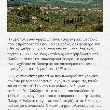
Η κωμόπολη των Αρφαρών είναι κτισμένη αμφιθεατρικά
στους πρόποδες του βουνού Συρρόκα, σε υψόμετρο 100
μέτρων. Απέχει 18 χιλιόμετρα από την Καλαμάτα, έχει,
περίπου, 1000 μόνιμους κατοίκους και περιβάλλεται από
ελαιώνες, συκιές και οπωροφόρα δέντρα. Τα Αρφαρά
αναπτύχθηκαν σε διοικητικό και οικονομικό κέντρο της
ου
περιοχής, κατά το β’ μισό του 19
αιώνα.
Εδώ, ο επισκέπτης μπορεί να περιπλανηθεί στα γραφικά
σοκάκια με τα παραδοσιακά μαγαζιά και καφενεία, καθώς
και να επισκεφθεί το ναό των Αγίων Θεοδώρων. Η
εκκλησία θεμελιώθηκε το 1870 και αποπερατώθηκε το
1879, όπως αναγράφεται και στο παραπέτασμα της Ωραίας
Πύλης. Η θολωτή στέγη του ναού στηρίζεται σε 8 κίονες με
ανάγλυφα κιονόκρανα. Ο παλιός μητροπολιτικός ναός των