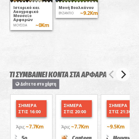
Ιστορικό και
Μονή Βουλκάνου
Λαογραφικό
~9.2Km
ΒΥΖΑΝΤΙΟ
Μουσείο
Αρφαρών
~0Km
ΜΟΥΣΕΙΑ
ΤΙ ΣΥΜΒΑΙΝΕΙ ΚΟΝΤΑ ΣΤΑ ΑΡΦΑΡΑ
Δείτε τα στο χάρτη
ΣΗΜΕΡΑ
ΣΗΜΕΡΑ
ΣΗΜΕΡΑ
ΣΤΙΣ 16:00
ΣΤΙΣ 20:00
ΣΤΙΣ 21:30
~7.7Km
~7.7Km
~9.5Km
Άρις
Άρις
5ο
Canteen
Μουσική