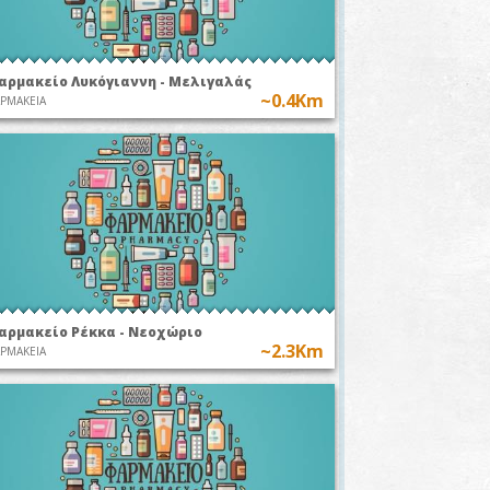
αρμακείο Λυκόγιαννη - Μελιγαλάς
~0.4Km
ΡΜΑΚΕΙΑ
αρμακείο Ρέκκα - Νεοχώριο
~2.3Km
ΡΜΑΚΕΙΑ