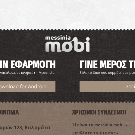
Φ
ΦΑ
ΤΗΝ ΕΦΑΡΜΟΓΗ
ΓΙΝΕ ΜΕΡΟΣ Τ
νακάλυψε εν κινήσει τη Μεσσηνία!
Βάλε το δικό σου κομμάτι στο μ
Στε
Π
ΠΕ
ΟΙΝΩΝΙΑ
ΧΡΗΣΙΜΟΙ ΣΥΝΔΕΣΜΟΙ
Τί είναι το messinia.mobi;
ρών 123, Καλαμάτα
Συνδέστε το site σας