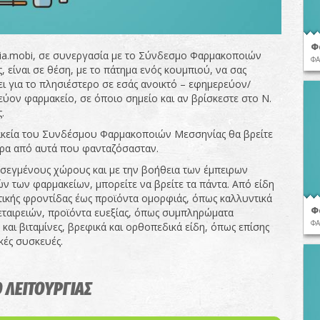
Φ
ia.mobi, σε συνεργασία με το Σύνδεσμο Φαρμακοποιών
ΦΑ
 είναι σε θέση, με το πάτημα ενός κουμπιού, να σας
ι για το πλησιέστερο σε εσάς ανοικτό – εφημερεύον/
εύον φαρμακείο, σε όποιο σημείο και αν βρίσκεστε στο Ν.
.
κεία του Συνδέσμου Φαρμακοποιών Μεσσηνίας θα βρείτε
ρα από αυτά που φανταζόσασταν.
σεγμένους χώρους και με την βοήθεια των έμπειρων
ν των φαρμακείων, μπορείτε να βρείτε τα πάντα. Από είδη
ικής φροντίδας έως προϊόντα ομορφιάς, όπως καλλυντικά
Φ
ταιρειών, προϊόντα ευεξίας, όπως συμπληρώματα
ΦΑ
και βιταμίνες, βρεφικά και ορθοπεδικά είδη, όπως επίσης
κές συσκευές.
 ΛΕΙΤΟΥΡΓΙΑΣ