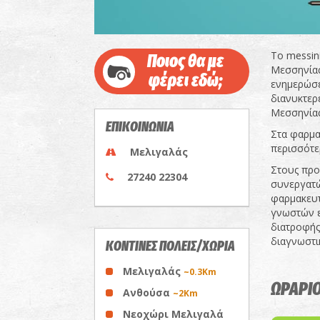
Το messin
Ποιος θα με
Μεσσηνίας,
φέρει εδώ;
ενημερώσε
διανυκτερ
Μεσσηνίας
ΕΠΙΚΟΙΝΩΝΙΑ
Στα φαρμα
περισσότε
Μελιγαλάς
Στους προ
27240 22304
συνεργατώ
φαρμακευτ
γνωστών ε
διατροφής 
διαγνωστι
ΚΟΝΤΙΝΕΣ ΠΟΛΕΙΣ/ΧΩΡΙΑ
Μελιγαλάς
~0.3Km
ΩΡΑΡΙΟ
Ανθούσα
~2Km
Νεοχώρι Μελιγαλά