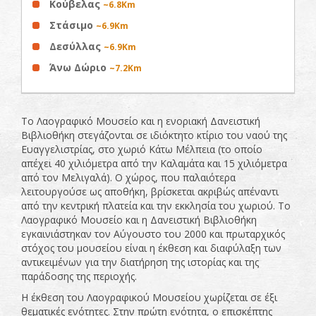
Κούβελας
~6.8Km
Στάσιμο
~6.9Km
Δεσύλλας
~6.9Km
Άνω Δώριο
~7.2Km
Το Λαογραφικό Μουσείο και η ενοριακή Δανειστική
Βιβλιοθήκη στεγάζονται σε ιδιόκτητο κτίριο του ναού της
Ευαγγελιστρίας, στο χωριό Κάτω Μέλπεια (το οποίο
απέχει 40 χιλιόμετρα από την Καλαμάτα και 15 χιλιόμετρα
από τον Μελιγαλά). Ο χώρος, που παλαιότερα
λειτουργούσε ως αποθήκη, βρίσκεται ακριβώς απέναντι
από την κεντρική πλατεία και την εκκλησία του χωριού. Το
Λαογραφικό Μουσείο και η Δανειστική Βιβλιοθήκη
εγκαινιάστηκαν τον Αύγουστο του 2000 και πρωταρχικός
στόχος του μουσείου είναι η έκθεση και διαφύλαξη των
αντικειμένων για την διατήρηση της ιστορίας και της
παράδοσης της περιοχής.
Η έκθεση του Λαογραφικού Μουσείου χωρίζεται σε έξι
θεματικές ενότητες. Στην πρώτη ενότητα, ο επισκέπτης