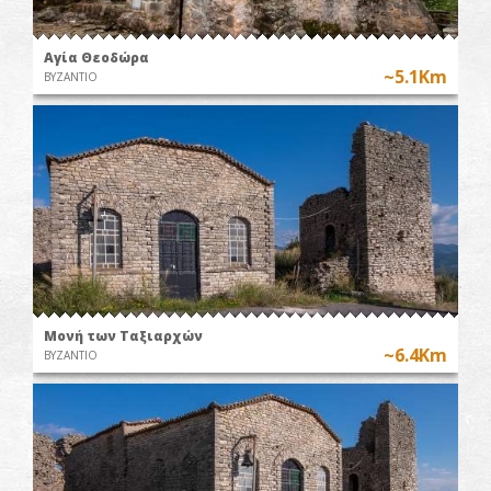
Αγία Θεοδώρα
~5.1Km
ΒΥΖΑΝΤΙΟ
Μονή των Ταξιαρχών
~6.4Km
ΒΥΖΑΝΤΙΟ