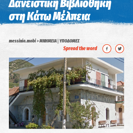
Δανειστική Βιβλιοθήκη
στη Κάτω Μέλπεια
|
messinia.mobi
ΜΝΗΜΕΙΑ
ΥΠΟΔΟΜΕΣ
Spread the word