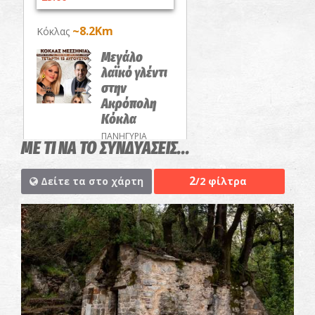
~8.2Km
Κόκλας
Μεγάλο
λαϊκό γλέντι
στην
Ακρόπολη
Κόκλα
ΠΑΝΗΓΥΡΙΑ
ΜΕ ΤΙ ΝΑ ΤΟ ΣΥΝΔΥΑΣΕΙΣ...
2
Δείτε τα στο χάρτη
/2 φίλτρα