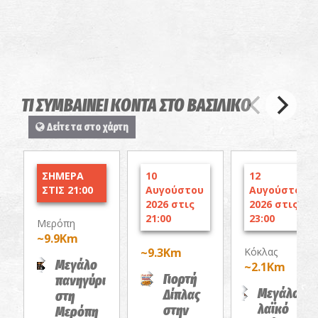
ΤΙ ΣΥΜΒΑΙΝΕΙ ΚΟΝΤΑ ΣΤΟ ΒΑΣΙΛΙΚΟ
Δείτε τα στο χάρτη
ΣΗΜΕΡΑ
10
12
ΣΤΙΣ 21:00
Αυγούστου
Αυγούστου
2026 στις
2026 στις
21:00
23:00
Μερόπη
~9.9Km
~9.3Km
Κόκλας
Μεγάλο
~2.1Km
Γιορτή
πανηγύρι
Μεγάλο
Δίπλας
στη
λαϊκό
στην
Μερόπη