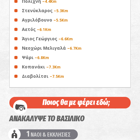
Πολίχνη
~4.4Km
Στενύκλαρος
~5.3Km
Αγριλόβουνο
~5.5Km
Αετός
~6.1Km
Άγιος Γεώργιος
~6.6Km
Νεοχώρι Μελιγαλά
~6.7Km
Ψάρι
~6.8Km
Κοπανάκι
~7.3Km
Διαβολίτσι
~7.5Km
Ποιος θα με φέρει εδώ;
ΑΝΑΚΑΛΥΨΕ ΤΟ ΒΑΣΙΛΙΚΟ
1
ΝΑΟΙ & ΕΚΚΛΗΣΙΕΣ