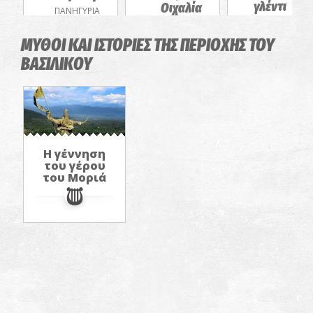
γλέντι
Οιχαλία
ΠΑΝΗΓΥΡΙΑ
στην
ΠΑΝΗΓΥΡΙΑ
Ακρόπολη
ΜΥΘΟΙ ΚΑΙ ΙΣΤΟΡΙΕΣ ΤΗΣ ΠΕΡΙΟΧΗΣ ΤΟΥ
Κόκλα
ΒΑΣΙΛΙΚΟΥ
ΠΑΝΗΓΥΡΙΑ
Η γέννηση
του γέρου
του Μοριά