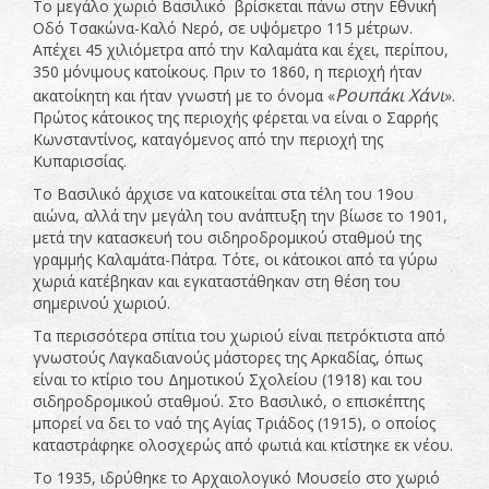
Το μεγάλο χωριό Βασιλικό βρίσκεται πάνω στην Εθνική
Οδό Τσακώνα-Καλό Νερό, σε υψόμετρο 115 μέτρων.
Απέχει 45 χιλιόμετρα από την Καλαμάτα και έχει, περίπου,
350 μόνιμους κατοίκους. Πριν το 1860, η περιοχή ήταν
Ρουπάκι Χάνι
ακατοίκητη και ήταν γνωστή με το όνομα «
».
Πρώτος κάτοικος της περιοχής φέρεται να είναι ο Σαρρής
Κωνσταντίνος, καταγόμενος από την περιοχή της
Κυπαρισσίας.
Το Βασιλικό άρχισε να κατοικείται στα τέλη του 19ου
αιώνα, αλλά την μεγάλη του ανάπτυξη την βίωσε το 1901,
μετά την κατασκευή του σιδηροδρομικού σταθμού της
γραμμής Καλαμάτα-Πάτρα. Τότε, οι κάτοικοι από τα γύρω
χωριά κατέβηκαν και εγκαταστάθηκαν στη θέση του
σημερινού χωριού.
Τα περισσότερα σπίτια του χωριού είναι πετρόκτιστα από
γνωστούς Λαγκαδιανούς μάστορες της Αρκαδίας, όπως
είναι το κτίριο του Δημοτικού Σχολείου (1918) και του
σιδηροδρομικού σταθμού. Στο Βασιλικό, ο επισκέπτης
μπορεί να δει το ναό της Αγίας Τριάδος (1915), ο οποίος
καταστράφηκε ολοσχερώς από φωτιά και κτίστηκε εκ νέου.
Το 1935, ιδρύθηκε το Αρχαιολογικό Μουσείο στο χωριό