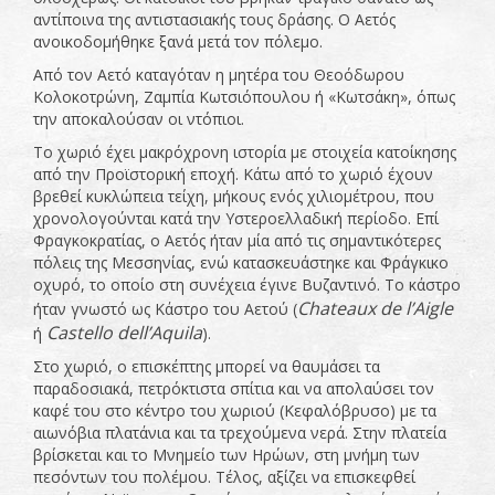
αντίποινα της αντιστασιακής τους δράσης. Ο Αετός
ανοικοδομήθηκε ξανά μετά τον πόλεμο.
Από τον Αετό καταγόταν η μητέρα του Θεοόδωρου
Κολοκοτρώνη, Ζαμπία Κωτσιόπουλου ή «Κωτσάκη», όπως
την αποκαλούσαν οι ντόπιοι.
Το χωριό έχει μακρόχρονη ιστορία με στοιχεία κατοίκησης
από την Προϊστορική εποχή. Κάτω από το χωριό έχουν
βρεθεί κυκλώπεια τείχη, μήκους ενός χιλιομέτρου, που
χρονολογούνται κατά την Υστεροελλαδική περίοδο. Επί
Φραγκοκρατίας, ο Αετός ήταν μία από τις σημαντικότερες
πόλεις της Μεσσηνίας, ενώ κατασκευάστηκε και Φράγκικο
οχυρό, το οποίο στη συνέχεια έγινε Βυζαντινό. Το κάστρο
Chateaux
de
l
’
Aigle
ήταν γνωστό ως Κάστρο του Αετού (
Castello
dell
’
Aquila
ή
).
Στο χωριό, ο επισκέπτης μπορεί να θαυμάσει τα
παραδοσιακά, πετρόκτιστα σπίτια και να απολαύσει τον
καφέ του στο κέντρο του χωριού (Κεφαλόβρυσο) με τα
αιωνόβια πλατάνια και τα τρεχούμενα νερά. Στην πλατεία
βρίσκεται και το Μνημείο των Ηρώων, στη μνήμη των
πεσόντων του πολέμου. Τέλος, αξίζει να επισκεφθεί