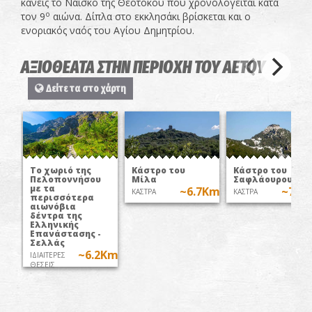
κανείς το Ναϊσκο της Θεοτόκου που χρονολογείται κατά
ο
τον 9
αιώνα. Δίπλα στο εκκλησάκι βρίσκεται και ο
ενοριακός ναός του Αγίου Δημητρίου.
ΑΞΙΟΘΕΑΤΑ ΣΤΗΝ ΠΕΡΙΟΧΗ ΤΟΥ ΑΕΤΟΥ
Δείτε τα στο χάρτη
Το χωριό της
Κάστρο του
Κάστρο του
Πελοποννήσου
Μίλα
Σαφλάουρου
με τα
~6.7Km
~7.9
ΚΑΣΤΡΑ
ΚΑΣΤΡΑ
περισσότερα
αιωνόβια
δέντρα της
Ελληνικής
Επανάστασης -
Σελλάς
~6.2Km
ΙΔΙΑΙΤΕΡΕΣ
ΘΕΣΕΙΣ