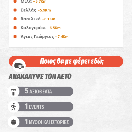
Μίλα
~5.7Km
Σελλάς
~5.9Km
Βασιλικό
~6.1Km
Καλογερέσι
~6.5Km
Άγιος Γεώργιος
~7.4Km
Ποιος θα με φέρει εδώ;
ΑΝΑΚΑΛΥΨΕ ΤΟΝ ΑΕΤΟ
5
ΑΞΙΟΘΕΑΤΑ
1
EVENTS
1
ΜΥΘΟΙ ΚΑΙ ΙΣΤΟΡΙΕΣ