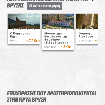
ΒΡΥΣΗΣ
Δείτε τα στο χάρτη
O Πύργος του
Μοναστήρι
Φαράγγι
Ρήγα
Κοιμήσεως της
Ριντόμου
Θεοτόκου
~7.1Km
~9K
ΠΥΡΓΟΙ
ΜΟΝΟΠΑΤΙΑ
(Σιδερόπορτα)
~8Km
ΒΥΖΑΝΤΙΟ
ΕΠΙΧΕΙΡΗΣΕΙΣ ΠΟΥ ΔΡΑΣΤΗΡΙΟΠΟΙΟΥΝΤΑΙ
ΣΤΗΝ ΚΡΥΑ ΒΡΥΣΗ