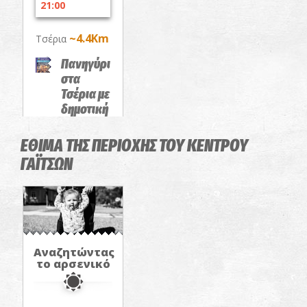
21:00
~4.4Km
Τσέρια
Πανηγύρι
στα
Τσέρια με
δημοτική
και λαϊκή
μουσική
ΕΘΙΜΑ ΤΗΣ ΠΕΡΙΟΧΗΣ ΤΟΥ ΚΕΝΤΡΟΥ
ΠΑΝΗΓΥΡΙΑ
ΓΑΪΤΣΩΝ
Αναζητώντας
το αρσενικό