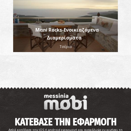
Μαni Rocks-Ενοικιαζόμενα
Διαμερίσματα
Τσέρια
ΚΑΤΕΒΑΣΕ ΤΗΝ ΕΦΑΡΜΟΓΗ
Απλά κατέβασε την iOS ή android εφαρμογή και ανακάλυψε εν κινήσει τη