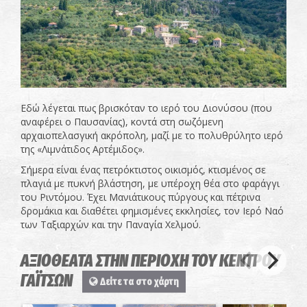
Εδώ λέγεται πως βρισκόταν το ιερό του Διονύσου (που
αναφέρει ο Παυσανίας), κοντά στη σωζόμενη
αρχαιοπελασγική ακρόπολη, μαζί με το πολυθρύλητο ιερό
της «Λιμνάτιδος Αρτέμιδος».
Σήμερα είναι ένας πετρόκτιστος οικισμός, κτισμένος σε
πλαγιά με πυκνή βλάστηση, με υπέροχη θέα στο φαράγγι
του Ριντόμου. Έχει Μανιάτικους πύργους και πέτρινα
δρομάκια και διαθέτει φημισμένες εκκλησίες, τον Ιερό Ναό
των Ταξιαρχών και την Παναγία Χελμού.
ΑΞΙΟΘΕΑΤΑ ΣΤΗΝ ΠΕΡΙΟΧΗ ΤΟΥ ΚΕΝΤΡΟΥ
ΓΑΪΤΣΩΝ
Δείτε τα στο χάρτη