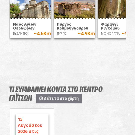
Ναός Αγίων
Πύργος
Φαράγγι
Θεοδώρων
Κουμουνδούρου
Ριντόμου
~4.6Km
~4.9Km
~5.2
ΒΥΖΑΝΤΙΟ
ΠΥΡΓΟΙ
ΜΟΝΟΠΑΤΙΑ
ΤΙ ΣΥΜΒΑΙΝΕΙ ΚΟΝΤΑ ΣΤΟ ΚΕΝΤΡΟ
ΓΑΪΤΣΩΝ
Δείτε τα στο χάρτη
15
Αυγούστου
2026 στις