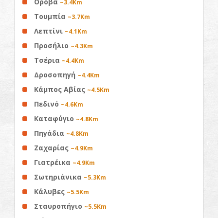
Οροβά
~3.4Km
Τουμπία
~3.7Km
Λεπτίνι
~4.1Km
Προσήλιο
~4.3Km
Τσέρια
~4.4Km
Δροσοπηγή
~4.4Km
Κάμπος Αβίας
~4.5Km
Πεδινό
~4.6Km
Καταφύγιο
~4.8Km
Πηγάδια
~4.8Km
Ζαχαρίας
~4.9Km
Γιατρέικα
~4.9Km
Σωτηριάνικα
~5.3Km
Κάλυβες
~5.5Km
Σταυροπήγιο
~5.5Km