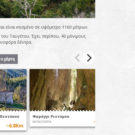
αι είναι κτισμένο σε υψόμετρο 1160 μέτρων.
 του Ταϋγέτου. Έχει, περίπου, 40 μόνιμους
κωνοφόρα δέντρα.
το χάρτη
 Θεοτόκου
Φαράγγι Ριντόμου
Αλμυρό
~7.3Km
ΜΟΝΟΠΑΤΙΑ
ΠΑΡΑΛΙΕΣ
~6.8Km