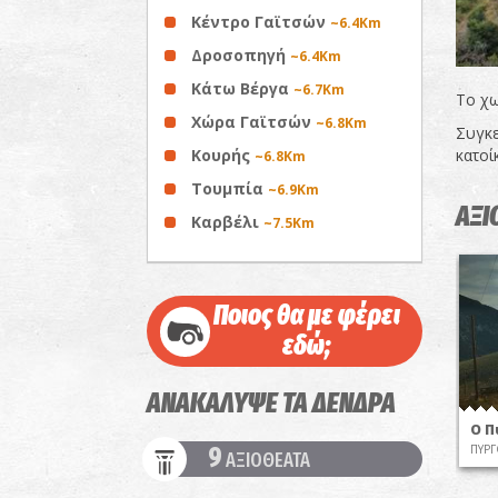
Κέντρο Γαϊτσών
~6.4Km
Δροσοπηγή
~6.4Km
Κάτω Βέργα
~6.7Km
Το χω
Χώρα Γαϊτσών
~6.8Km
Συγκε
Κουρής
κατοί
~6.8Km
Τουμπία
~6.9Km
ΑΞΙ
Καρβέλι
~7.5Km
Ποιος θα με φέρει
εδώ;
ΑΝΑΚΑΛΥΨΕ ΤΑ ΔΕΝΔΡΑ
O Π
ΠΥΡΓ
9
ΑΞΙΟΘΕΑΤΑ