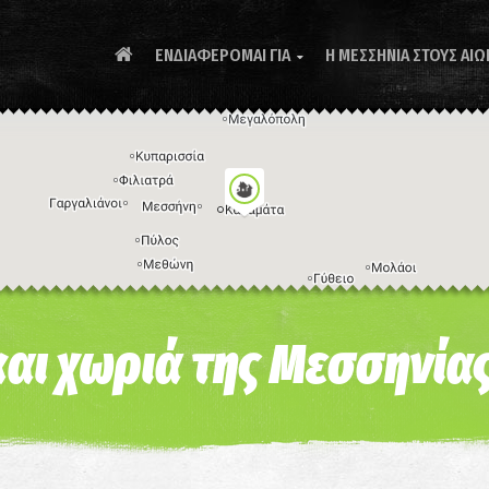
ΕΝΔΙΑΦΕΡΟΜΑΙ ΓΙΑ
Η ΜΕΣΣΗΝΙΑ ΣΤΟΥΣ ΑΙΩ

Συ
και χωριά της Μεσσηνία