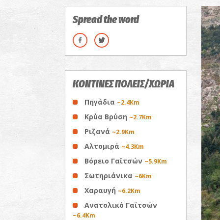
Spread the word
ΚΟΝΤΙΝΕΣ ΠΟΛΕΙΣ/ΧΩΡΙΑ
Πηγάδια
~2.4Km
Κρύα Βρύση
~2.7Km
Ριζανά
~2.9Km
Αλτομιρά
~4.3Km
Βόρειο Γαϊτσών
~5.9Km
Σωτηριάνικα
~6Km
Χαραυγή
~6.2Km
Ανατολικό Γαϊτσών
~6.4Km