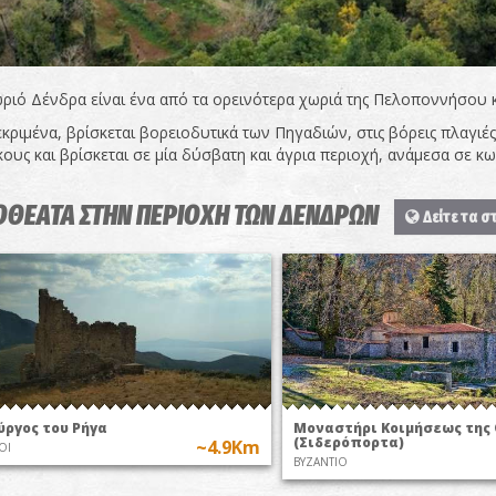
ριό Δένδρα είναι ένα από τα ορεινότερα χωριά της Πελοποννήσου κ
κριμένα, βρίσκεται βορειοδυτικά των Πηγαδιών, στις βόρεις πλαγιές
κους και βρίσκεται σε μία δύσβατη και άγρια περιοχή, ανάμεσα σε 
ΟΘΕΑΤΑ ΣΤΗΝ ΠΕΡΙΟΧΗ ΤΩΝ ΔΕΝΔΡΩΝ
Δείτε τα σ
ύργος του Ρήγα
Μοναστήρι Κοιμήσεως της
(Σιδερόπορτα)
~4.9Km
ΟΙ
ΒΥΖΑΝΤΙΟ