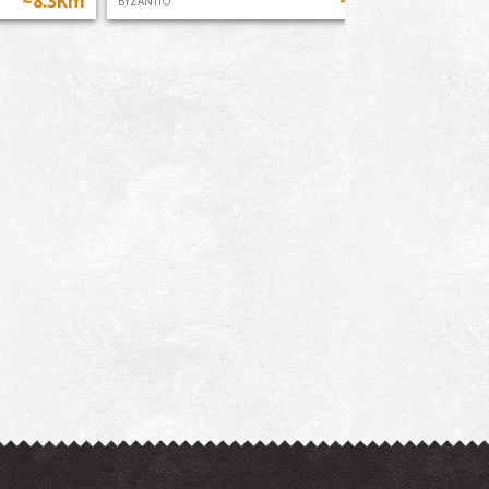
~8.3Km
~8.4Km
ΒΥΖΑΝΤΙΟ
ΜΟΥΣΕΙΑ