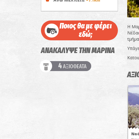
~7.1Km
Ποιος θα με φέρει
Η Μαρ
εδώ;
Νέδας
τμήμα
Υπάγε
ΑΝΑΚΑΛΥΨΕ ΤΗΝ ΜΑΡΙΝΑ
Κατοι
4
ΑΞΙΟΘΕΑΤΑ
ΑΞΙ
Ναό