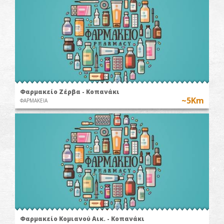
Φαρμακείο Ζέρβα - Κοπανάκι
~5Km
ΦΑΡΜΑΚΕΙΑ
Φαρμακείο Κομιανού Αικ. - Κοπανάκι