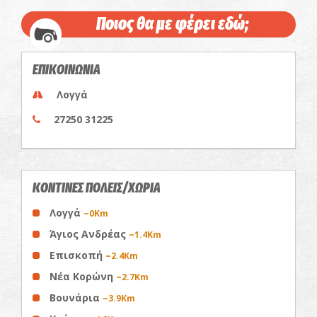
Ποιος θα με φέρει εδώ;
ΕΠΙΚΟΙΝΩΝΙΑ
Λογγά
27250 31225
ΚΟΝΤΙΝΕΣ ΠΟΛΕΙΣ/ΧΩΡΙΑ
Λογγά
~0Km
Άγιος Ανδρέας
~1.4Km
Επισκοπή
~2.4Km
Νέα Κορώνη
~2.7Km
Βουνάρια
~3.9Km