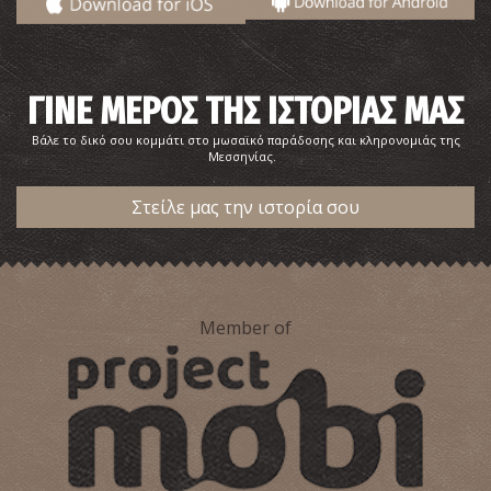
Φαρμακείο Γεωργακοπούλου - Χαροκοπιό
~6.8Km
ΦΑΡΜΑΚΕΙΑ
ΓΙΝΕ ΜΕΡΟΣ ΤΗΣ ΙΣΤΟΡΙΑΣ ΜΑΣ
Βάλε το δικό σου κομμάτι στο μωσαϊκό παράδοσης και κληρονομιάς της
Μεσσηνίας.
Στείλε μας την ιστορία σου
ΠΕΡΙΦΕΡΕΙΑΚΟ ΙΑΤΡΕΙΟ ΚΑΠΛΑΝΙΟΥ
~7.5Km
ΠΕΡΙΦΕΡΕΙΑΚΑ ΙΑΤΡΕΙΑ
Member of