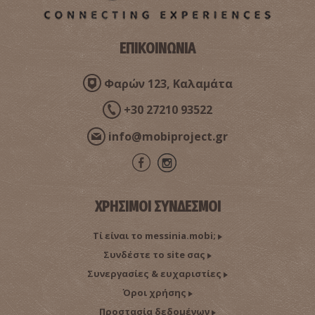
ΕΠΙΚΟΙΝΩΝΙΑ
Φαρμακείο Φλώρου - Κορώνη
~9.2Km
ΦΑΡΜΑΚΕΙΑ
Φαρών 123, Καλαμάτα
+30 27210 93522
info@mobiproject.gr
ΧΡΗΣΙΜΟΙ ΣΥΝΔΕΣΜΟΙ
ΠΕΡΙΦΕΡΕΙΑΚΟ ΙΑΤΡΕΙΟ ΚΟΡΩΝΗΣ
Τί είναι το messinia.mobi;
~9.2Km
ΠΕΡΙΦΕΡΕΙΑΚΑ ΙΑΤΡΕΙΑ
Συνδέστε το site σας
Συνεργασίες & ευχαριστίες
Όροι χρήσης
Προστασία δεδομένων