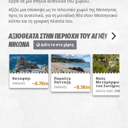
έζησε σε μια σπηλιά ανατολικά του χωριού.
Αξίζει μια επίσκεψη ως το τελευταίο χωριό της Μεσσηνίας
προς τα ανατολικά, για τη μοναδική θέα στον Μεσσηνιακό
κόλπο και τη γραφική πλατεία του.
ΑΞΙΟΘΕΑΤΑ ΣΤΗΝ ΠΕΡΙΟΧΗ ΤΟΥ ΑΓΙΟΥ
ΝΙΚΩΝΑ
Δείτε τα στο χάρτη
Καταφύγι
Παραλία
Ναός
Πανταζή
Μεταμόρφωσης
~6.7Km
ΠΑΡΑΛΙΕΣ
του Σωτήρος
~8.3Km
ΠΑΡΑΛΙΕΣ
~6.9
lakonia.mobi::ΕΚΚΛΗΣΙ