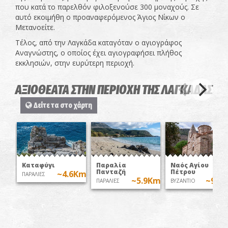
που κατά το παρελθόν φιλοξενούσε 300 μοναχούς. Σε
αυτό εκοιμήθη ο προαναφερόμενος Άγιος Νίκων ο
Μετανοείτε.
Τέλος, από την Λαγκάδα καταγόταν ο αγιογράφος
Αναγνώστης, ο οποίος έχει αγιογραφήσει πλήθος
εκκλησιών, στην ευρύτερη περιοχή.
ΑΞΙΟΘΕΑΤΑ ΣΤΗΝ ΠΕΡΙΟΧΗ ΤΗΣ ΛΑΓΚΑΔΑΣ
Δείτε τα στο χάρτη
Καταφύγι
Παραλία
Ναός Αγίου
Πανταζή
Πέτρου
~4.6Km
ΠΑΡΑΛΙΕΣ
~5.9Km
~9.7
ΠΑΡΑΛΙΕΣ
ΒΥΖΑΝΤΙΟ