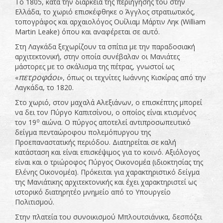
Το 1805, κατά την διάρκεια της περιήγησής του στην
Ελλάδα, το χωριό επισκέφθηκε ο Άγγλος στρατιωτικός,
τοπογράφος και αρχαιολόγος Ουίλιαμ Μάρτιν Ληκ (William
Martin Leake) όπου και αναφέρεται σε αυτό.
Στη Λαγκάδα ξεχωρίζουν τα σπίτια με την παραδοσιακή
αρχιτεκτονική, στην οποία συνέβαλαν οι Μανιάτες
μάστορες με το σκάλισμα της πέτρας, γνωστοί ως
πετροφάοι
«
», όπως οι τεχνίτες Ιωάννης Κισκίρας από την
Λαγκάδα, το 1820.
Στο χωριό, στον μαχαλά Αλεξιάνων, ο επισκέπτης μπορεί
να δει τον Πύργο Καπιτσίνου, ο οποίος είναι κτισμένος
ο
τον 19
αιώνα. Ο πύργος αποτελεί αντιπροσωπευτικό
δείγμα πενταώροφου πολεμόπυργου της
Προεπαναστατικής περιόδου. Διατηρείται σε καλή
κατάσταση και είναι επισκέψιμος για το κοινό. Αξιόλογος
είναι και ο τριώροφος Πύργος Οικονομέα (ιδιοκτησίας της
Ελένης Οικονομέα). Πρόκειται για χαρακτηριστικό δείγμα
της Μανιάτικης αρχιτεκτονικής και έχει χαρακτηριστεί ως
ιστορικό διατηρητέο μνημείο από το Υπουργείο
Πολιτισμού.
Στην πλατεία του συνοικισμού Μπλουτσιάνικα, δεσπόζει