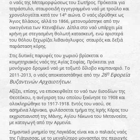
ο ναός της Μεταμορφώσεως του Σωτήρος. Πρόκειται για
τετράστυλο, σταυροειδή εγγεγραμμένο ναό με τρούλο και
ο
χρονολογείται κατά τον 14
αιώνα. Ο ναός ιδρύθηκε ως
Άγιος Βλάσιος, αλλά το 1866, μετονομάστηκε από την
οικογένεια των Κτεναβέων. Δίπλα στο ναό υπάρχει μία
κρήνη με στεγασμένη θολωτή κατασκευή, ενώ αριστερά
του θόλου ξεχωρίζει λιθανάγλυφος σταυρός και δεξιά
παράσταση κόρης.
Στις δυτικές παρυφές του χωριού βρίσκεται ο
κοιμητηριακός ναός της Αγίας Σοφίας. Πρόκειται για
μονόχωρο δρομικό ναό με τοξωτό δίλοβο καμπαναριό. Το
η
26
Εφορεία
2011-2013, ο ναός αποκαταστάθηκε από την
Βυζαντινών Αρχαιοτήτων
.
Αξίζει, επίσης, να επισκεφθείτε το ναό των Εισοδίων της
Θεοτόκου, η ανέγερση του οποίου ξεκίνησε το 1908 και
ολοκληρώθηκε το 1917-1918. Εντός του ναού, σε
ασημένια λάρνακα, φυλάσσεται τμήμα της Ιερής Κάρας του
εκχριστιανιστή της Μάνης, Αγίου Νίκωνα του Μετανοείτε,
με καταγωγή από την Αρμενία.
Σημαντικό μνημείο της Λαγκάδας είναι και ο παλαιός ναός
της Γιάτρισσας, με το μεγαλύτερο μοναστήρι της περιοχής