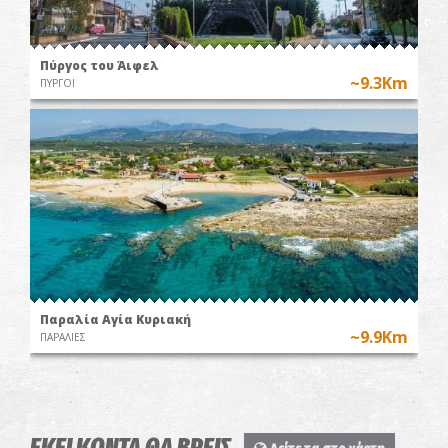
Πύργος του Άιφελ
~9.3Km
ΠΥΡΓΟΙ
Παραλία Αγία Κυριακή
~9.9Km
ΠΑΡΑΛΙΕΣ