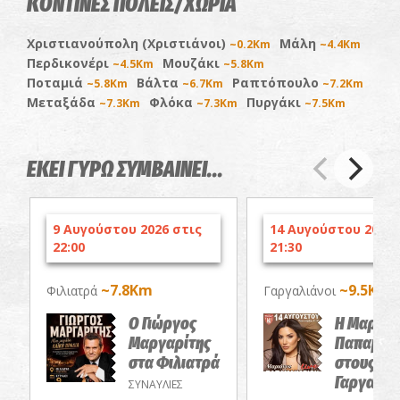
ΚΟΝΤΙΝΕΣ ΠΟΛΕΙΣ/ΧΩΡΙΑ
Χριστιανούπολη (Χριστιάνοι)
Μάλη
~0.2Km
~4.4Km
Περδικονέρι
Μουζάκι
~4.5Km
~5.8Km
Ποταμιά
Βάλτα
Ραπτόπουλο
~5.8Km
~6.7Km
~7.2Km
Μεταξάδα
Φλόκα
Πυργάκι
~7.3Km
~7.3Km
~7.5Km
ΕΚΕΙ ΓΥΡΩ ΣΥΜΒΑΙΝΕΙ...
9 Αυγούστου 2026 στις
14 Αυγούστου 2026 
22:00
21:30
~7.8Km
~9.5Km
Φιλιατρά
Γαργαλιάνοι
Ο Γιώργος
Η Μαριάν
Μαργαρίτης
Παπαμακ
στα Φιλιατρά
στους
Γαργαλιά
ΣΥΝΑΥΛΙΕΣ