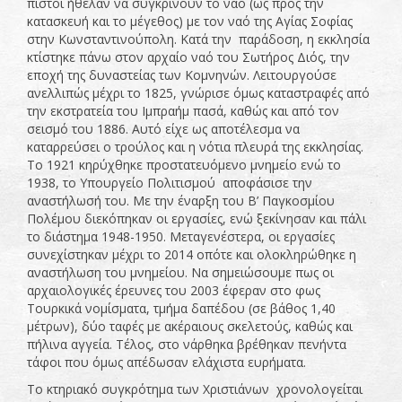
πιστοί ήθελαν να συγκρίνουν το ναό (ως προς την
κατασκευή και το μέγεθος) με τον ναό της Αγίας Σοφίας
στην Κωνσταντινούπολη. Κατά την παράδοση, η εκκλησία
κτίστηκε πάνω στον αρχαίο ναό του Σωτήρος Διός, την
εποχή της δυναστείας των Κομνηνών. Λειτουργούσε
ανελλιπώς μέχρι το 1825, γνώρισε όμως καταστραφές από
την εκστρατεία του Ιμπραήμ πασά, καθώς και από τον
σεισμό του 1886. Αυτό είχε ως αποτέλεσμα να
καταρρεύσει ο τρούλος και η νότια πλευρά της εκκλησίας.
Το 1921 κηρύχθηκε προστατευόμενο μνημείο ενώ το
1938, το Υπουργείο Πολιτισμού αποφάσισε την
αναστήλωσή του. Με την έναρξη του Β’ Παγκοσμίου
Πολέμου διεκόπηκαν οι εργασίες, ενώ ξεκίνησαν και πάλι
το διάστημα 1948-1950. Μεταγενέστερα, οι εργασίες
συνεχίστηκαν μέχρι το 2014 οπότε και ολοκληρώθηκε η
αναστήλωση του μνημείου. Να σημειώσουμε πως οι
αρχαιολογικές έρευνες του 2003 έφεραν στο φως
Τουρκικά νομίσματα, τμήμα δαπέδου (σε βάθος 1,40
μέτρων), δύο ταφές με ακέραιους σκελετούς, καθώς και
πήλινα αγγεία. Τέλος, στο νάρθηκα βρέθηκαν πενήντα
τάφοι που όμως απέδωσαν ελάχιστα ευρήματα.
Το κτηριακό συγκρότημα των Χριστιάνων χρονολογείται