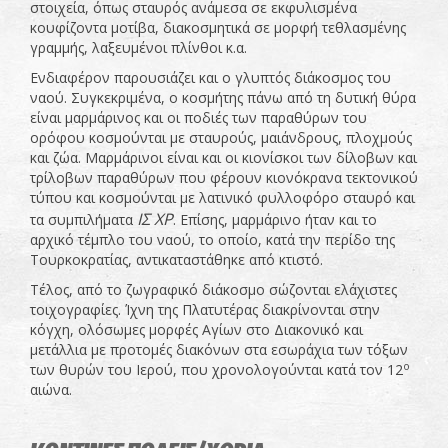
στοιχεία, όπως σταυρός ανάμεσα σε εκφυλισμένα
κουφίζοντα μοτίβα, διακοσμητικά σε μορφή τεθλασμένης
γραμμής, λαξευμένοι πλίνθοι κ.α.
Ενδιαφέρον παρουσιάζει και ο γλυπτός διάκοσμος του
ναού. Συγκεκριμένα, ο κοσμήτης πάνω από τη δυτική θύρα
είναι μαρμάρινος και οι ποδιές των παραθύρων του
ορόφου κοσμούνται με σταυρούς, μαιάνδρους, πλοχμούς
και ζώα. Μαρμάρινοι είναι και οι κιονίσκοι των δίλοβων και
τρίλοβων παραθύρων που φέρουν κιονόκρανα τεκτονικού
τύπου και κοσμούνται με λατινικό φυλλοφόρο σταυρό και
ΙΣ ΧΡ
τα συμπιλήματα
. Επίσης, μαρμάρινο ήταν και το
αρχικό τέμπλο του ναού, το οποίο, κατά την περίδο της
Τουρκοκρατίας, αντικαταστάθηκε από κτιστό.
Τέλος, από το ζωγραφικό διάκοσμο σώζονται ελάχιστες
τοιχογραφίες. Ίχνη της Πλατυτέρας διακρίνονται στην
κόγχη, ολόσωμες μορφές Αγίων στο Διακονικό και
μετάλλια με προτομές διακόνων στα εσωράχια των τόξων
ο
των θυρών του Ιερού, που χρονολογούνται κατά τον 12
αιώνα.