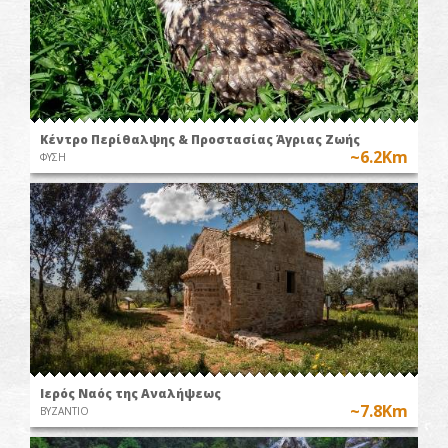
Κέντρο Περίθαλψης & Προστασίας Άγριας Ζωής
~6.2Km
ΦΥΣΗ
Ιερός Ναός της Αναλήψεως
~7.8Km
ΒΥΖΑΝΤΙΟ