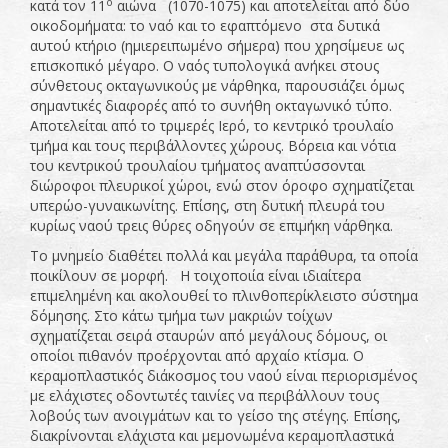
ο
κατά τον 11
αιώνα (1070-1075) και αποτελείται από δύο
οικοδομήματα: το ναό και το εφαπτόμενο στα δυτικά
αυτού κτήριο (ημιερειπωμένο σήμερα) που χρησίμευε ως
επισκοπικό μέγαρο. Ο ναός τυπολογικά ανήκει στους
σύνθετους οκταγωνικούς με νάρθηκα, παρουσιάζει όμως
σημαντικές διαφορές από το συνήθη οκταγωνικό τύπο.
Αποτελείται από το τριμερές Ιερό, το κεντρικό τρουλαίο
τμήμα και τους περιβάλλοντες χώρους. Βόρεια και νότια
του κεντρικού τρουλαίου τμήματος αναπτύσσονται
διώροφοι πλευρικοί χώροι, ενώ στον όροφο σχηματίζεται
υπερώο-γυναικωνίτης. Επίσης, στη δυτική πλευρά του
κυρίως ναού τρεις θύρες οδηγούν σε επιμήκη νάρθηκα.
Το μνημείο διαθέτει πολλά και μεγάλα παράθυρα, τα οποία
ποικίλουν σε μορφή. Η τοιχοποιία είναι ιδιαίτερα
επιμελημένη και ακολουθεί το πλινθοπερίκλειστο σύστημα
δόμησης. Στο κάτω τμήμα των μακριών τοίχων
σχηματίζεται σειρά σταυρών από μεγάλους δόμους, οι
οποίοι πιθανόν προέρχονται από αρχαίο κτίσμα. Ο
κεραμοπλαστικός διάκοσμος του ναού είναι περιορισμένος
με ελάχιστες οδοντωτές ταινίες να περιβάλλουν τους
λοβούς των ανοιγμάτων και το γείσο της στέγης. Επίσης,
διακρίνονται ελάχιστα και μεμονωμένα κεραμοπλαστικά