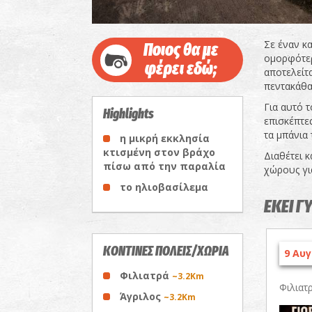
Σε έναν κ
Ποιος θα με
ομορφότερ
φέρει εδώ;
αποτελείτ
πεντακάθα
Για αυτό τ
Highlights
επισκέπτε
τα μπάνια 
η μικρή εκκλησία
κτισμένη στον βράχο
Διαθέτει κ
πίσω από την παραλία
χώρους για
το ηλιοβασίλεμα
ΕΚΕΙ Γ
ΚΟΝΤΙΝΕΣ ΠΟΛΕΙΣ/ΧΩΡΙΑ
9 Αυγ
Φιλιατρά
~3.2Km
Φιλιατ
Άγριλος
~3.2Km