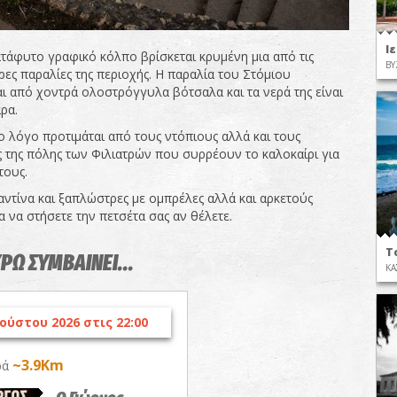
Ι
ατάφυτο γραφικό κόλπο βρίσκεται κρυμένη μια από τις
ΒΥ
ες παραλίες της περιοχής. Η παραλία του Στόμιου
αι από χοντρά ολοστρόγγυλα βότσαλα και τα νερά της είναι
ρα.
ο λόγο προτιμάται από τους ντόπιους αλλά και τους
ς της πόλης των Φιλιατρών που συρρέουν το καλοκαίρι για
τους.
αντίνα και ξαπλώστρες με ομπρέλες αλλά και αρκετούς
 να στήσετε την πετσέτα σας αν θέλετε.
Τ
ΥΡΩ ΣΥΜΒΑΙΝΕΙ...
ΚΑ
ούστου 2026 στις 22:00
~3.9Km
ρά