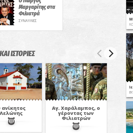
Ο Γιώργος
Μαργαρίτης στα
Φιλιατρά
Μ
ΣΥΝΑΥΛΙΕΣ
ΧΩ
ΚΑΙ ΙΣΤΟΡΙΕΣ
Ι
ΒΥ
 ανίκητος
Αγ. Χαράλαμπος, ο
Λελώνης
γέροντας των
Φιλιατρών