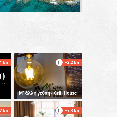
αραλία Αγία Κυριακή
~7.2Km
ΡΑΛΙΕΣ
.1 km
~3.2 km
Μ' άλλη γεύση - Grill House
.2 km
~7.3 km