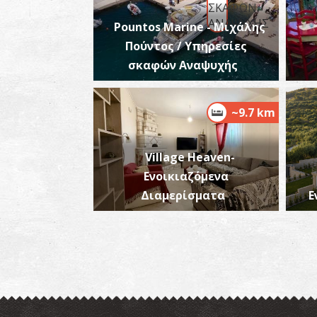
Pountos Marine - Μιχάλης
Πούντος / Υπηρεσίες
σκαφών Αναψυχής
~9.7 km
Village Heaven-
Ενοικιαζόμενα
Διαμερίσματα
Ε