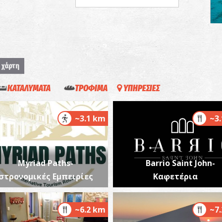
Π
ΠΑ
 χάρτη
ΚΑΤΑΛΥΜΑΤΑ
ΤΡΟΦΙΜΑ
ΥΠΗΡΕΣΙΕΣ
~3.1 km
~3
Myriad Paths-
Barrio Saint John-
στρονομικές Εμπειρίες
Καφετέρια
~6.2 km
~7