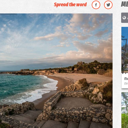
ΜΕ
Spread the word
Π
ΠΥ