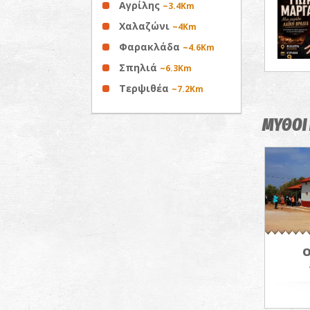
Αγρίλης
~3.4Km
Χαλαζώνι
~4Km
Φαρακλάδα
~4.6Km
Σπηλιά
~6.3Km
Τερψιθέα
~7.2Km
ΜΥΘΟΙ 
Ο