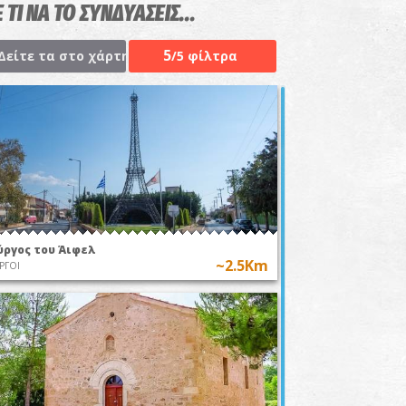
 ΤΙ ΝΑ ΤΟ ΣΥΝΔΥΑΣΕΙΣ...
5
Δείτε τα στο χάρτη
/5 φίλτρα
ύργος του Άιφελ
~2.5Km
ΡΓΟΙ