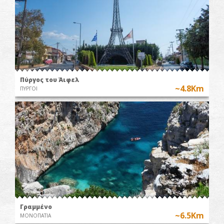
Πύργος του Άιφελ
~4.8Km
ΠΥΡΓΟΙ
Γραμμένο
~6.5Km
ΜΟΝΟΠΑΤΙΑ