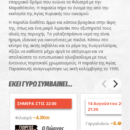
επαρχιακό δρόμο που ενώνει τα Φιλιατρά με την
Μαραθόπολη. Η παραλία πήρε το όνομά της από την
εκκλησία της Αγίας Κυριακής του οικισμού.
Η παραλία διαθέτει άμμο και κάποια βραχάκια στην άκρη
της, όπως και ένα μικρό λιμανάκι που εξυπηρετεί τους
αλιείς της περιοχής. Τα γαλαζοπράσινα νερά της είναι
ήρεμα, ιδανικά για οικογένειες με παιδιά. Κάπου στο
κέντρο της ακτής εκβάλλει και το ρέμα της Ευαγγελίστρας.
Αξίζει να καθίσετε μέχρι αργά το απόγευμα και να
απολαύσετε το εντυπωσιακό ηλιοβασίλεμα με τους
έντονους πορτοκαλί χρωματισμούς. Η παραλία της Αγίας
Παρασκευής αναγνωρίστηκε ως ακτή κολύμβησης το 1990.
ΕΚΕΙ ΓΥΡΩ ΣΥΜΒΑΙΝΕΙ...
ΣΗΜΕΡΑ ΣΤΙΣ 22:00
14 Αυγούστου 2026 
21:30
~4.3Km
Φιλιατρά
~8.4Km
Γαργαλιάνοι
Ο Γιώργος