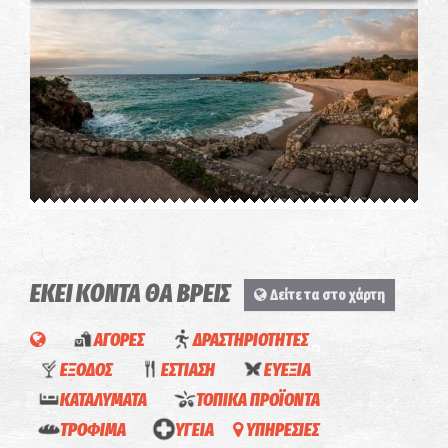
Στόμιο
~7.2Km
ΠΑΡΑΛΙΕΣ
ΕΚΕΙ ΚΟΝΤΑ ΘΑ ΒΡΕΙΣ
Δείτε τα στο χάρτη
ΑΓΟΡΕΣ
ΔΡΑΣΤΗΡΙΟΤΗΤΕΣ
ΕΞΟΔΟΣ
ΕΣΤΙΑΣΗ
ΕΥΕΞΙΑ
ΚΑΤΑΛΥΜΑΤΑ
ΤΟΠΙΚΑ ΠΡΟΪΟΝΤΑ
ΤΡΟΦΙΜΑ
ΥΓΕΙΑ
ΥΠΗΡΕΣΙΕΣ
Εστιατόριο
Barrio