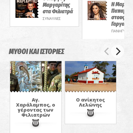
Η Μαριάν
Μαργαρίτης
Παπαμακ
στα Φιλιατρά
στους
ΣΥΝΑΥΛΙΕΣ
Γαργαλιά
ΠΑΝΗΓΥΡΙΑ
ΜΥΘΟΙ ΚΑΙ ΙΣΤΟΡΙΕΣ
Αγ.
Ο ανίκητος
Χαράλαμπος, ο
Λελώνης
γέροντας των
Φιλιατρών