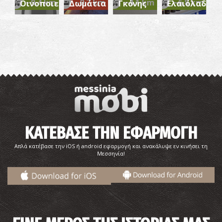
~9.4 km
~9.7 km
~4.1 km
~6.8 km
Οινοποιείο
Δωμάτια
Γκόνης
Ελαιόλαδο
Ναός του Σωτήρος (Χριστιάνοι)
~9.9Km
ΒΥΖΑΝΤΙΟ
ΚΑΤΕΒΑΣΕ ΤΗΝ ΕΦΑΡΜΟΓΗ
Απλά κατέβασε την iOS ή android εφαρμογή και ανακάλυψε εν κινήσει τη
Μεσσηνία!
Το μοναστήρι του «Ασκητή» - Η Βαβέλ της
Πελοποννήσου
~9.9Km
ΜΟΝΑΣΤΗΡΙΑ