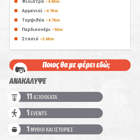
Φιλιατρά
~4.6Km
Αρμενιοί
~4.7Km
Τερψιθέα
~4.7Km
Περδικονέρι
~5Km
Στασιό
~5.6Km
Ποιος θα με φέρει εδώ;
ΑΝΑΚΑΛΥΨΕ
11
ΑΞΙΟΘΕΑΤΑ
1
EVENTS
1
ΜΥΘΟΙ ΚΑΙ ΙΣΤΟΡΙΕΣ