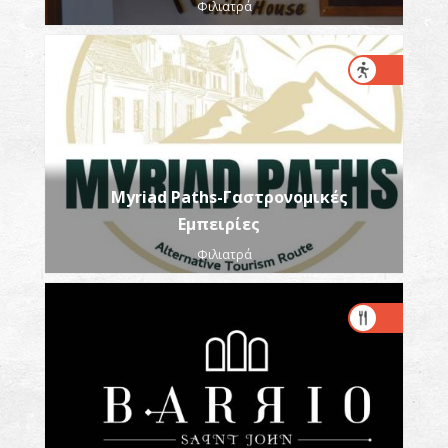
Φιλιατρά
Myriad Paths-Γαστρονομικές
Εμπειρίες
Φιλιατρά