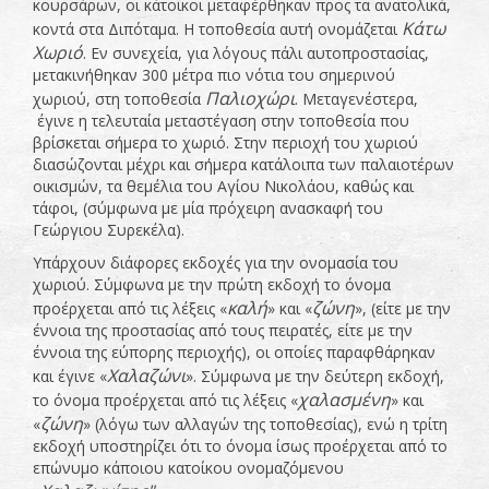
κουρσάρων, οι κάτοικοι μεταφέρθηκαν προς τα ανατολικά,
Κάτω
κοντά στα Διπόταμα. Η τοποθεσία αυτή ονομάζεται
Χωριό
. Εν συνεχεία, για λόγους πάλι αυτοπροστασίας,
μετακινήθηκαν 300 μέτρα πιο νότια του σημερινού
Παλιοχώρι
χωριού, στη τοποθεσία
. Μεταγενέστερα,
έγινε η τελευταία μεταστέγαση στην τοποθεσία που
βρίσκεται σήμερα το χωριό. Στην περιοχή του χωριού
διασώζονται μέχρι και σήμερα κατάλοιπα των παλαιοτέρων
οικισμών, τα θεμέλια του Αγίου Νικολάου, καθώς και
τάφοι, (σύμφωνα με μία πρόχειρη ανασκαφή του
Γεώργιου Συρεκέλα).
Υπάρχουν διάφορες εκδοχές για την ονομασία του
χωριού. Σύμφωνα με την πρώτη εκδοχή το όνομα
καλή
ζώνη
προέρχεται από τις λέξεις «
» και «
», (είτε με την
έννοια της προστασίας από τους πειρατές, είτε με την
έννοια της εύπορης περιοχής), οι οποίες παραφθάρηκαν
Χαλαζώνι
και έγινε «
». Σύμφωνα με την δεύτερη εκδοχή,
χαλασμένη
το όνομα προέρχεται από τις λέξεις «
» και
ζώνη
«
» (λόγω των αλλαγών της τοποθεσίας), ενώ η τρίτη
εκδοχή υποστηρίζει ότι το όνομα ίσως προέρχεται από το
επώνυμο κάποιου κατοίκου ονομαζόμενου