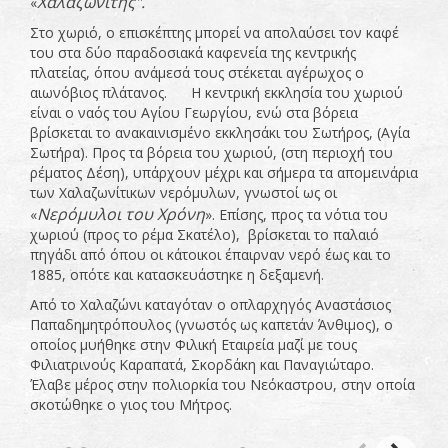
Χαλαζωνίτης".
«
Στο χωριό, ο επισκέπτης μπορεί να απολαύσει τον καφέ
του στα δύο παραδοσιακά καφενεία της κεντρικής
πλατείας, όπου ανάμεσά τους στέκεται αγέρωχος ο
αιωνόβιος πλάτανος. Η κεντρική εκκλησία του χωριού
είναι ο ναός του Αγίου Γεωργίου, ενώ στα βόρεια
βρίσκεται το ανακαινισμένο εκκλησάκι του Σωτήρος, (Αγία
Σωτήρα). Προς τα βόρεια του χωριού, (στη περιοχή του
ρέματος Δέση), υπάρχουν μέχρι και σήμερα τα απομεινάρια
των Χαλαζωνίτικων νερόμυλων, γνωστοί ως οι
Νερόμυλοι του Χρόνη
«
». Επίσης, προς τα νότια του
χωριού (προς το ρέμα Σκατέλο), βρίσκεται το παλαιό
πηγάδι από όπου οι κάτοικοι έπαιρναν νερό έως και το
1885, οπότε και κατασκευάστηκε η δεξαμενή.
Από το Χαλαζώνι καταγόταν ο οπλαρχηγός Αναστάσιος
Παπαδημητρόπουλος (γνωστός ως καπετάν Άνθιμος), ο
οποίος μυήθηκε στην Φιλική Εταιρεία μαζί με τους
Φιλιατρινούς Καραπατά, Σκορδάκη και Παναγιώταρο.
Έλαβε μέρος στην πολιορκία του Νεόκαστρου, στην οποία
σκοτώθηκε ο γιος του Μήτρος.