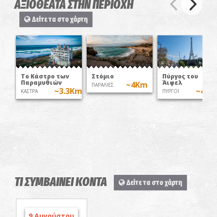
ΑΞΙΟΘΕΑΤΑ ΣΤΗΝ ΠΕΡΙΟΧΗ
Δείτε τα στο χάρτη
Το Κάστρο των
Στόμιο
Πύργος του
Παραμυθιών
Άιφελ
~4Km
ΠΑΡΑΛΙΕΣ
~3.3Km
~4.3
ΚΑΣΤΡΑ
ΠΥΡΓΟΙ
ΤΙ ΣΥΜΒΑΙΝΕΙ ΚΟΝΤΑ
Δείτε τα στο χάρτη
9 Αυγούστου