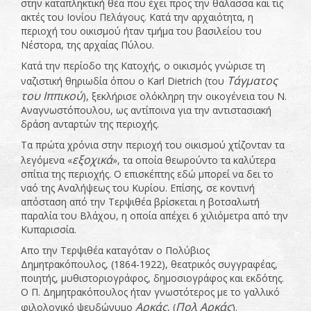
στην καταπληκτική θέα που έχει προς την θάλασσα και τις
ακτές του Ιονίου Πελάγους. Κατά την αρχαιότητα, η
περιοχή του οικισμού ήταν τμήμα του βασιλείου του
Νέστορα, της αρχαίας Πύλου.
Κατά την περίοδο της Κατοχής, ο οικισμός γνώρισε τη
Τάγματος
ναζιστική θηριωδία όπου ο Karl Dietrich (του
του Ιππικού
), ξεκλήρισε ολόκληρη την οικογένεια του Ν.
Αναγνωστόπουλου, ως αντίποινα για την αντιστασιακή
δράση ανταρτών της περιοχής.
Τα πρώτα χρόνια στην περιοχή του οικισμού χτίζονταν τα
εξοχικά
λεγόμενα «
», τα οποία θεωρούντο τα καλύτερα
σπίτια της περιοχής. Ο επισκέπτης εδώ μπορεί να δει το
ναό της Αναλήψεως του Κυρίου. Επίσης, σε κοντινή
απόσταση από την Τερψιθέα βρίσκεται η βοτσαλωτή
παραλία του Βλάχου, η οποία απέχει 6 χιλιόμετρα από την
Κυπαρισσία.
Απο την Τερψιθέα καταγόταν ο Πολύβιος
Δημητρακόπουλος, (1864-1922), θεατρικός συγγραφέας,
ποιητής, μυθιστοριογράφος, δημοσιογράφος και εκδότης.
Ο Π. Δημητρακόπουλος ήταν γνωστότερος με το γαλλικό
Αρκάς
Πολ Αρκάς
φιλολογικό ψευδώνυμο
, (
).