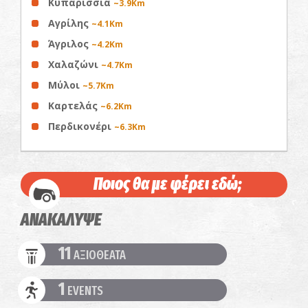
Κυπαρισσία
~3.9Km
Αγρίλης
~4.1Km
Άγριλος
~4.2Km
Χαλαζώνι
~4.7Km
Μύλοι
~5.7Km
Καρτελάς
~6.2Km
Περδικονέρι
~6.3Km
Ποιος θα με φέρει εδώ;
ΑΝΑΚΑΛΥΨΕ
11
ΑΞΙΟΘΕΑΤΑ
1
EVENTS