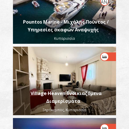
Pountos Marine - Μιχάλης Πούντος /
Υπηρεσίες σκαφών Αναψυχής
Κυπαρισσία
Village Heaven-Ενοικιαζόμενα
Διαμερίσματα
Ξηρόκαμπος, Κυπαρισσία